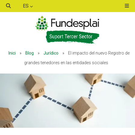
ES
ACTIVITATS D'ESTIU
ACTIVITATS D'ESTIU
Inici
»
Blog
»
Jurídico
»
El impacto del nuevo Registro de
MÓN ESCOLAR
MÓN ESCOLAR
grandes tenedores en las entidades sociales
ALBERG CENTRE ESPLAI
ALBERG CENTRE ESPLAI
FORMACIÓ
FORMACIÓ
CASES DE COLÒNIES
CASES DE COLÒNIES