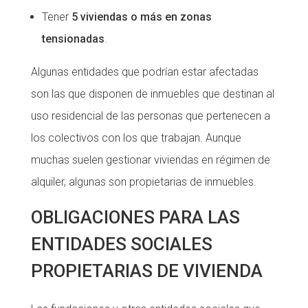
Tener
5 viviendas o más en zonas
Fundesplai als mitjans
Fundesplai als mitjans
tensionadas
.
Xarxes socials
Xarxes socials
Algunas entidades que podrían estar afectadas
COL·LABORA
COL·LABORA
son las que disponen de inmuebles que destinan al
uso residencial de las personas que pertenecen a
Fes voluntariat
Fes voluntariat
los colectivos con los que trabajan. Aunque
Fes un donatiu
Fes un donatiu
muchas suelen gestionar viviendas en régimen de
Treballa amb nosaltres
Treballa amb nosaltres
alquiler, algunas son propietarias de inmuebles.
OBLIGACIONES PARA LAS
ENTIDADES SOCIALES
PROPIETARIAS DE VIVIENDA