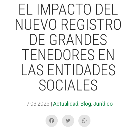
EL IMPACTO DEL
NUEVO REGISTRO
ACCIÓ SOCIAL I JOVES
ACCIÓ SOCIAL I JOVES
DE GRANDES
ESPLAIS
ESPLAIS
TENEDORES EN
LAS ENTIDADES
SUPORT TERCER SECTOR
SUPORT TERCER SECTOR
SOCIALES
17.03.2025
|
Actualidad
,
Blog
,
Jurídico