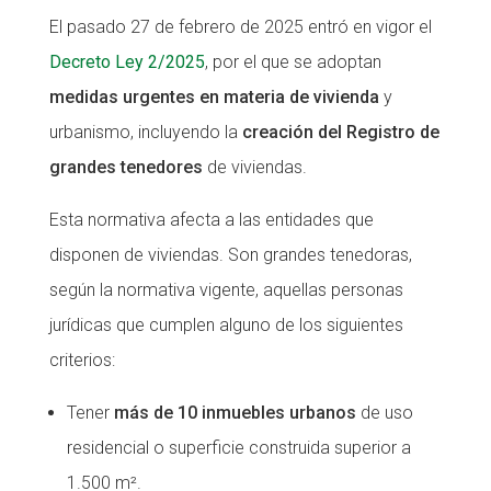
El pasado 27 de febrero de 2025 entró en vigor el
CONEIX FUNDESPLAI
CONEIX FUNDESPLAI
Decreto Ley 2/2025
, por el que se adoptan
La Fundació
La Fundació
medidas urgentes en materia de vivienda
y
L'equip
L'equip
urbanismo, incluyendo la
creación del Registro de
grandes tenedores
de viviendas.
Missió i valors
Missió i valors
Els comptes clars
Els comptes clars
Esta normativa afecta a las entidades que
Memòria d'activitats
Memòria d'activitats
disponen de viviendas. Son grandes tenedoras,
según la normativa vigente, aquellas personas
Proposta educativa
Proposta educativa
jurídicas que cumplen alguno de los siguientes
ACTUALITAT
ACTUALITAT
criterios:
Notícies
Notícies
Tener
más de 10 inmuebles urbanos
de uso
Butlletins
Butlletins
residencial o superficie construida superior a
1.500 m².
Diari de la Fundació
Diari de la Fundació