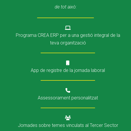
de tot això:
CONEIX FUNDESPLAI
CONEIX FUNDESPLAI
La Fundació
La Fundació
L'equip
L'equip
Programa CREA ERP per a una gestió integral de la
teva organització
Missió i valors
Missió i valors
Els comptes clars
Els comptes clars
Memòria d'activitats
Memòria d'activitats
App de registre de la jornada laboral
Proposta educativa
Proposta educativa
ACTUALITAT
ACTUALITAT
Assessorament personalitzat
Notícies
Notícies
Butlletins
Butlletins
Jornades sobre temes vinculats al Tercer Sector
Diari de la Fundació
Diari de la Fundació