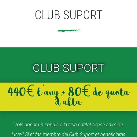
CLUB SUPORT
ACCIÓ SOCIAL I JOVES
ACCIÓ SOCIAL I JOVES
ESPLAIS
ESPLAIS
CLUB SUPORT
SUPORT TERCER SECTOR
SUPORT TERCER SECTOR
440€ l’any + 80€ de quota
d’alta
Vols donar un impuls a la teva entitat sense ànim de
lucre? Si et fas membre del Club Suport et beneficiaràs