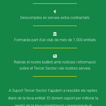
Fundesplai als mitjans
Fundesplai als mitjans
Xarxes socials
Xarxes socials
Descomptes en serveis extra contractats
COL·LABORA
COL·LABORA
Formaràs part d'un club de més de 1.000 entitats
Fes voluntariat
Fes voluntariat
Fes un donatiu
Fes un donatiu
Treballa amb nosaltres
Treballa amb nosaltres
Rebràs el nostre butlletí amb notícies i informació
sobre el Tercer Sector i els nostres serveis
A Suport Tercer Sector t'ajudem a resoldre els reptes
diaris de la teva entitat. Et donem suport per millorar la
gestió de la teva organització i assegurar-te el