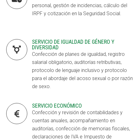
personal, gestión de incidencias, cálculo del
CONEIX FUNDESPLAI
CONEIX FUNDESPLAI
IRPF y cotización en la Seguridad Social.
La Fundació
La Fundació
L'equip
L'equip
SERVICIO DE IGUALDAD DE GÉNERO Y
DIVERSIDAD
Missió i valors
Missió i valors

Confección de planes de igualdad, registro
Els comptes clars
Els comptes clars
salarial obligatorio, auditorías retributivas,
protocolo de lenguaje inclusivo y protocolo
Memòria d'activitats
Memòria d'activitats
para el abordaje del acoso sexual o por razón
Proposta educativa
Proposta educativa
de sexo.
ACTUALITAT
ACTUALITAT
SERVICIO ECONÓMICO

Confección y revisión de contabilidades y
Notícies
Notícies
cuentas anuales, acompañamiento en
Butlletins
Butlletins
auditorías, confección de memorias fiscales,
declaraciones de IVA e Impuesto de
Diari de la Fundació
Diari de la Fundació