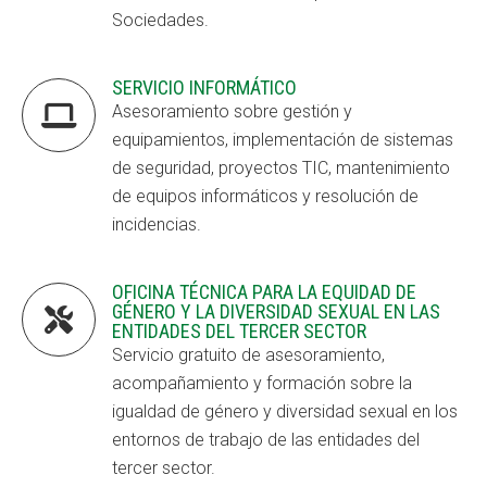
Sociedades.
Fundesplai als mitjans
Fundesplai als mitjans
Xarxes socials
Xarxes socials
SERVICIO INFORMÁTICO

Asesoramiento sobre gestión y
COL·LABORA
COL·LABORA
equipamientos, implementación de sistemas
de seguridad, proyectos TIC, mantenimiento
Fes voluntariat
Fes voluntariat
de equipos informáticos y resolución de
incidencias.
Fes un donatiu
Fes un donatiu
Treballa amb nosaltres
Treballa amb nosaltres
OFICINA TÉCNICA PARA LA EQUIDAD DE
GÉNERO Y LA DIVERSIDAD SEXUAL EN LAS

ENTIDADES DEL TERCER SECTOR
Servicio gratuito de asesoramiento,
acompañamiento y formación sobre la
igualdad de género y diversidad sexual en los
entornos de trabajo de las entidades del
tercer sector.