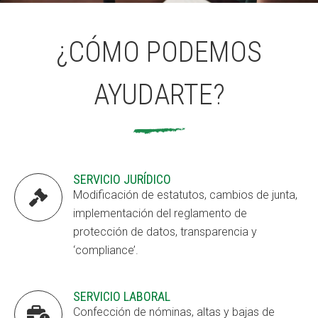
¿CÓMO PODEMOS
ACCIÓ SOCIAL I JOVES
ACCIÓ SOCIAL I JOVES
AYUDARTE?
ESPLAIS
ESPLAIS
SUPORT TERCER SECTOR
SUPORT TERCER SECTOR
SERVICIO JURÍDICO

Modificación de estatutos, cambios de junta,
implementación del reglamento de
protección de datos, transparencia y
‘compliance’.
SERVICIO LABORAL

Confección de nóminas, altas y bajas de