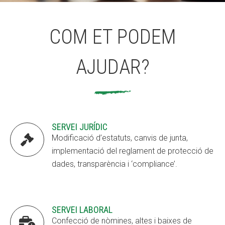
COM ET PODEM
ACCIÓ SOCIAL I JOVES
ACCIÓ SOCIAL I JOVES
AJUDAR?
ESPLAIS
ESPLAIS
SUPORT TERCER SECTOR
SUPORT TERCER SECTOR
SERVEI JURÍDIC

Modificació d’estatuts, canvis de junta,
implementació del reglament de protecció de
dades, transparència i ‘compliance’.
SERVEI LABORAL

Confecció de nòmines, altes i baixes de