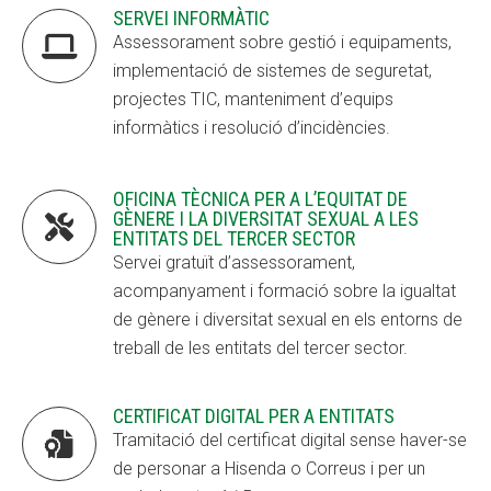
SERVEI INFORMÀTIC
Fundesplai als mitjans
Fundesplai als mitjans

Assessorament sobre gestió i equipaments,
implementació de sistemes de seguretat,
Xarxes socials
Xarxes socials
projectes TIC, manteniment d’equips
informàtics i resolució d’incidències.
COL·LABORA
COL·LABORA
Fes voluntariat
Fes voluntariat
OFICINA TÈCNICA PER A L’EQUITAT DE
GÈNERE I LA DIVERSITAT SEXUAL A LES

Fes un donatiu
Fes un donatiu
ENTITATS DEL TERCER SECTOR
Servei gratuït d’assessorament,
Treballa amb nosaltres
Treballa amb nosaltres
acompanyament i formació sobre la igualtat
de gènere i diversitat sexual en els entorns de
treball de les entitats del tercer sector.
CERTIFICAT DIGITAL PER A ENTITATS

Tramitació del certificat digital sense haver-se
de personar a Hisenda o Correus i per un