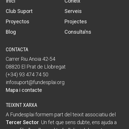
Inici
Coneix
Club Suport
Serveis
Proyectos
Projectes
Blog
Consulta’ns
CONTACTA
Carrer Riu Anoia 42-54
08820 El Prat de Llobregat
(+34) 93 474 74 50
infosuport@fundesplai.org
Mapa i contacte
TEIXINT XARXA
A Fundesplai formem part del teixit associatiu del
Tercer Sector
. Un fet que sens dubte, ens ajuda a