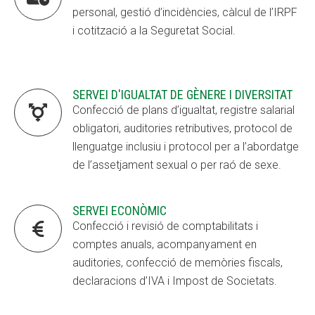
personal, gestió d’incidències, càlcul de l’IRPF
CONEIX FUNDESPLAI
CONEIX FUNDESPLAI
i cotització a la Seguretat Social.
La Fundació
La Fundació
L'equip
L'equip
SERVEI D'IGUALTAT DE GÈNERE I DIVERSITAT
Missió i valors
Missió i valors

Confecció de plans d’igualtat, registre salarial
obligatori, auditories retributives, protocol de
Els comptes clars
Els comptes clars
llenguatge inclusiu i protocol per a l’abordatge
Memòria d'activitats
Memòria d'activitats
de l’assetjament sexual o per raó de sexe.
Proposta educativa
Proposta educativa
SERVEI ECONÒMIC

Confecció i revisió de comptabilitats i
ACTUALITAT
ACTUALITAT
comptes anuals, acompanyament en
Notícies
Notícies
auditories, confecció de memòries fiscals,
declaracions d’IVA i Impost de Societats.
Butlletins
Butlletins
Diari de la Fundació
Diari de la Fundació