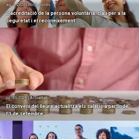
ag. 1, 2026 | Blog, Jurídic
L’acreditació de la persona voluntària: clau per a la
seguretat i el reconeixement
jul. 30, 2026 | Actualitat
El conveni del lleure actualitza els salaris a partir de
l’1 de setembre