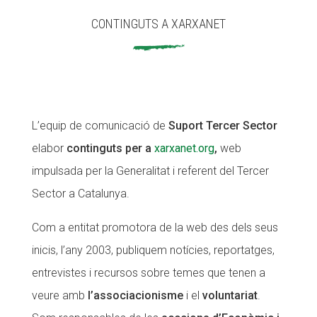
CONTINGUTS A XARXANET
ACCIÓ SOCIAL I JOVES
ACCIÓ SOCIAL I JOVES
ESPLAIS
ESPLAIS
L’equip de comunicació de
Suport Tercer Sector
elabor
continguts per a
xarxanet.org
,
web
SUPORT TERCER SECTOR
SUPORT TERCER SECTOR
impulsada per la Generalitat i referent del Tercer
Sector a Catalunya.
Com a entitat promotora de la web des dels seus
inicis, l’any 2003, publiquem notícies, reportatges,
entrevistes i recursos sobre temes que tenen a
veure amb
l’associacionisme
i el
voluntariat
.