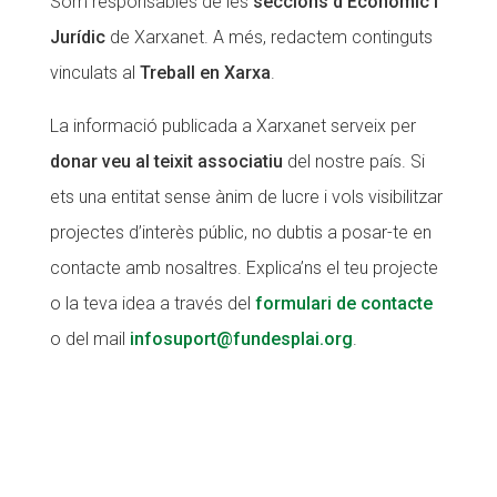
Som responsables de les
seccions d’Econòmic i
Jurídic
de Xarxanet. A més, redactem continguts
CONEIX FUNDESPLAI
CONEIX FUNDESPLAI
vinculats al
Treball en Xarxa
.
La Fundació
La Fundació
La informació publicada a Xarxanet serveix per
L'equip
L'equip
donar veu al teixit associatiu
del nostre país. Si
Missió i valors
Missió i valors
ets una entitat sense ànim de lucre i vols visibilitzar
Els comptes clars
Els comptes clars
projectes d’interès públic, no dubtis a posar-te en
Memòria d'activitats
Memòria d'activitats
contacte amb nosaltres. Explica’ns el teu projecte
Proposta educativa
Proposta educativa
o la teva idea a través del
formulari de contacte
o del mail
infosuport@fundesplai.org
.
ACTUALITAT
ACTUALITAT
Notícies
Notícies
Butlletins
Butlletins
Diari de la Fundació
Diari de la Fundació