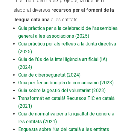
En el marc del mateix projecte, també hem
Fundesplai als mitjans
Fundesplai als mitjans
elaborat diversos
recursos per al foment de la
llengua catalana
a les entitats.
Xarxes socials
Xarxes socials
Guia pràctica per a la celebració de l’assemblea
general a les associacions (2025)
COL·LABORA
COL·LABORA
Guia pràctica per als relleus a la Junta directiva
Fes voluntariat
Fes voluntariat
(2025)
Guia de l’ús de la intel·ligència artificial (IA)
Fes un donatiu
Fes un donatiu
(2024)
Treballa amb nosaltres
Treballa amb nosaltres
Guia de ciberseguretat (2024)
Guia per fer un bon pla de comunicació (2023)
Guia sobre la gestió del voluntariat (2023)
Transforma’t en català! Recursos TIC en català
(2021)
Guia de normativa per a la igualtat de gènere a
les entitats (2021)
Enquesta sobre l’ús del català a les entitats