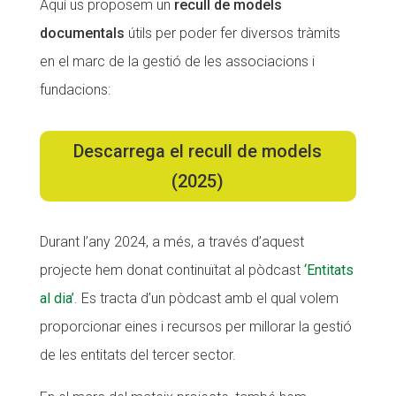
Aquí us proposem un
recull de models
CONEIX FUNDESPLAI
CONEIX FUNDESPLAI
documentals
útils per poder fer diversos tràmits
en el marc de la gestió de les associacions i
La Fundació
La Fundació
fundacions:
L'equip
L'equip
Missió i valors
Missió i valors
Descarrega el recull de models
Els comptes clars
Els comptes clars
(2025)
Memòria d'activitats
Memòria d'activitats
Proposta educativa
Proposta educativa
Durant l’any 2024, a més, a través d’aquest
projecte hem donat continuïtat al pòdcast
‘Entitats
ACTUALITAT
ACTUALITAT
al dia’
. Es tracta d’un pòdcast amb el qual volem
Notícies
Notícies
proporcionar eines i recursos per millorar la gestió
de les entitats del tercer sector.
Butlletins
Butlletins
Diari de la Fundació
Diari de la Fundació