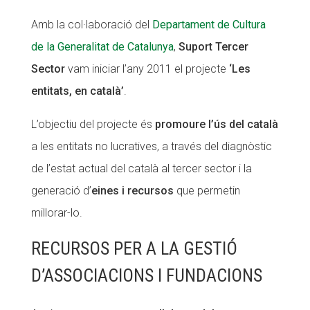
Amb la col·laboració del
Departament de Cultura
de la Generalitat de Catalunya
,
Suport Tercer
ACCIÓ SOCIAL I JOVES
ACCIÓ SOCIAL I JOVES
Sector
vam iniciar l’any 2011 el projecte
‘Les
entitats, en català’
.
ESPLAIS
ESPLAIS
L’objectiu del projecte és
promoure l’ús del català
a les entitats no lucratives, a través del diagnòstic
SUPORT TERCER SECTOR
SUPORT TERCER SECTOR
de l’estat actual del català al tercer sector i la
generació d’
eines i recursos
que permetin
millorar-lo.
RECURSOS PER A LA GESTIÓ
D’ASSOCIACIONS I FUNDACIONS