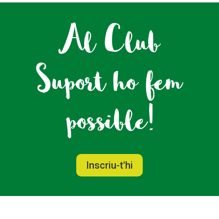
Al Club
Suport ho fem
possible!
Inscriu-t'hi