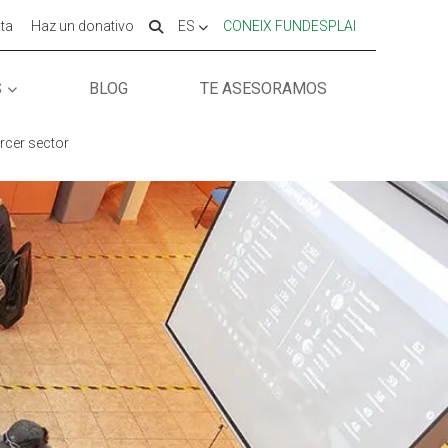
ta
Haz un donativo
ES
CONEIX FUNDESPLAI
S
BLOG
TE ASESORAMOS
 ESPLAI
 ESPLAI
FORMACIÓ
FORMACIÓ
rcer sector
SUPORT TERCER SECTOR
SUPORT TERCER SECTOR
LABORA
LABORA
Fes voluntariat
Fes voluntariat