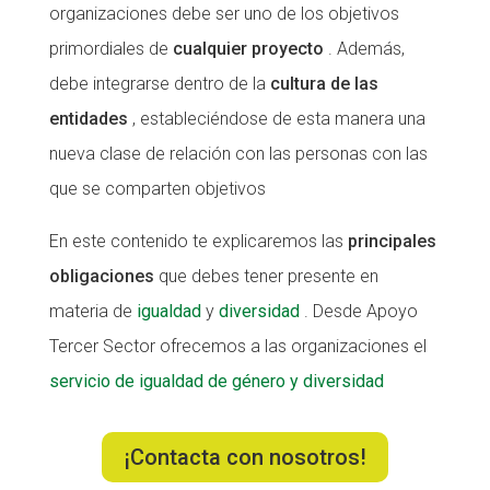
organizaciones debe ser uno de los objetivos
Fundesplai als mitjans
Fundesplai als mitjans
primordiales de
cualquier proyecto
. Además,
Xarxes socials
Xarxes socials
debe integrarse dentro de la
cultura de las
entidades
, estableciéndose de esta manera una
COL·LABORA
COL·LABORA
nueva clase de relación con las personas con las
Fes voluntariat
Fes voluntariat
que se comparten objetivos
Fes un donatiu
Fes un donatiu
En este contenido te explicaremos las
principales
Treballa amb nosaltres
Treballa amb nosaltres
obligaciones
que debes tener presente en
materia de
igualdad
y
diversidad
. Desde Apoyo
Tercer Sector ofrecemos a las organizaciones el
servicio de igualdad de género y diversidad
¡Contacta con nosotros!