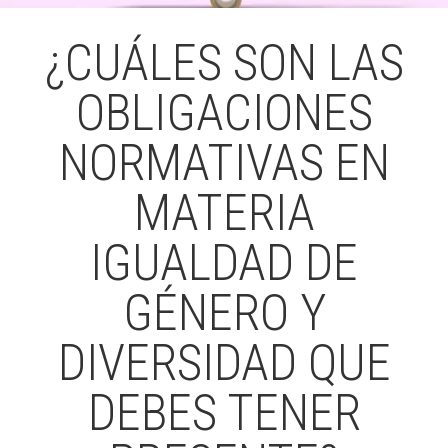
¿CUÁLES SON LAS
ACCIÓ SOCIAL I JOVES
ACCIÓ SOCIAL I JOVES
OBLIGACIONES
NORMATIVAS EN
ESPLAIS
ESPLAIS
MATERIA
SUPORT TERCER SECTOR
SUPORT TERCER SECTOR
IGUALDAD DE
GÉNERO Y
DIVERSIDAD QUE
DEBES TENER