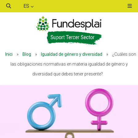
ES
ACTIVITATS D'ESTIU
ACTIVITATS D'ESTIU
Inici
»
Blog
»
Igualdad de género y diversidad
»
¿Cuáles son
MÓN ESCOLAR
MÓN ESCOLAR
las obligaciones normativas en materia igualdad de género y
diversidad que debes tener presente?
ALBERG CENTRE ESPLAI
ALBERG CENTRE ESPLAI
FORMACIÓ
FORMACIÓ
CASES DE COLÒNIES
CASES DE COLÒNIES