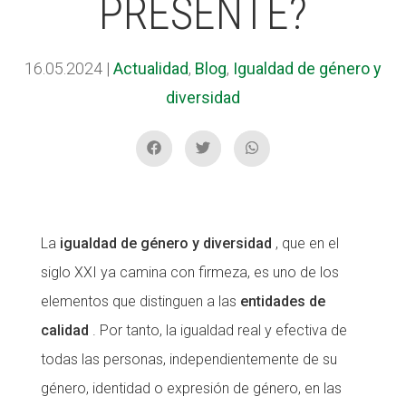
PRESENTE?
CONEIX FUNDESPLAI
CONEIX FUNDESPLAI
16.05.2024
|
Actualidad
,
Blog
,
Igualdad de género y
La Fundació
La Fundació
diversidad
L'equip
L'equip
Missió i valors
Missió i valors
Els comptes clars
Els comptes clars
Memòria d'activitats
Memòria d'activitats
La
igualdad de género y diversidad
, que en el
Proposta educativa
Proposta educativa
siglo XXI ya camina con firmeza, es uno de los
ACTUALITAT
ACTUALITAT
elementos que distinguen a las
entidades de
calidad
. Por tanto, la igualdad real y efectiva de
Notícies
Notícies
todas las personas, independientemente de su
Butlletins
Butlletins
género, identidad o expresión de género, en las
Diari de la Fundació
Diari de la Fundació