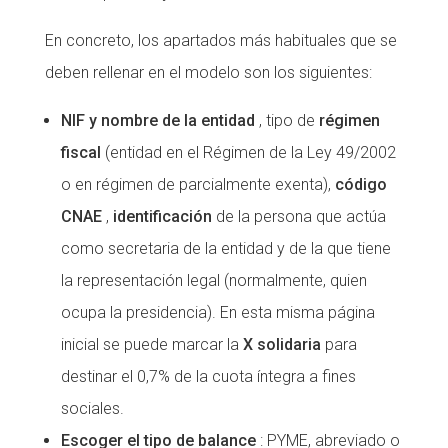
Fundesplai als mitjans
Fundesplai als mitjans
En concreto, los apartados más habituales que se
Xarxes socials
Xarxes socials
deben rellenar en el modelo son los siguientes:
NIF y nombre de la entidad
, tipo de
régimen
COL·LABORA
COL·LABORA
fiscal
(entidad en el Régimen de la Ley 49/2002
Fes voluntariat
Fes voluntariat
o en régimen de parcialmente exenta),
código
Fes un donatiu
Fes un donatiu
CNAE
,
identificación
de la persona que actúa
Treballa amb nosaltres
Treballa amb nosaltres
como secretaria de la entidad y de la que tiene
la representación legal (normalmente, quien
ocupa la presidencia). En esta misma página
inicial se puede marcar la
X solidaria
para
destinar el 0,7% de la cuota íntegra a fines
sociales.
Escoger el tipo de balance
: PYME, abreviado o