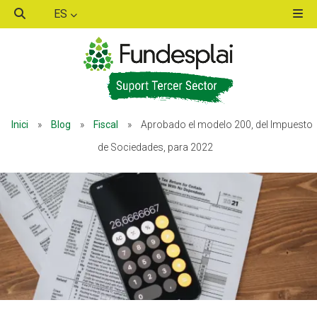
ES
ACTIVITATS D'ESTIU
ACTIVITATS D'ESTIU
Inici
»
Blog
»
Fiscal
»
Aprobado el modelo 200, del Impuesto
MÓN ESCOLAR
MÓN ESCOLAR
de Sociedades, para 2022
ALBERG CENTRE ESPLAI
ALBERG CENTRE ESPLAI
FORMACIÓ
FORMACIÓ
CASES DE COLÒNIES
CASES DE COLÒNIES