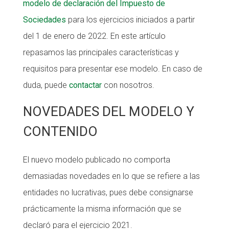
modelo de declaración del Impuesto de
CONEIX FUNDESPLAI
CONEIX FUNDESPLAI
Sociedades
para los ejercicios iniciados a partir
del 1 de enero de 2022. En este artículo
La Fundació
La Fundació
repasamos las principales características y
L'equip
L'equip
requisitos para presentar ese modelo. En caso de
Missió i valors
Missió i valors
duda, puede
contactar
con nosotros.
Els comptes clars
Els comptes clars
NOVEDADES DEL MODELO Y
Memòria d'activitats
Memòria d'activitats
CONTENIDO
Proposta educativa
Proposta educativa
El nuevo modelo publicado no comporta
ACTUALITAT
ACTUALITAT
demasiadas novedades en lo que se refiere a las
Notícies
Notícies
entidades no lucrativas, pues debe consignarse
Butlletins
Butlletins
prácticamente la misma información que se
declaró para el ejercicio 2021.
Diari de la Fundació
Diari de la Fundació