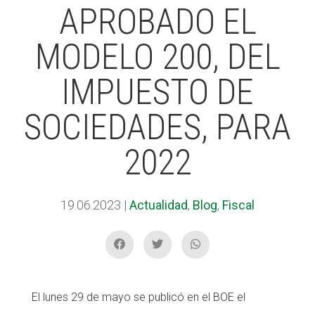
APROBADO EL
MODELO 200, DEL
ACCIÓ SOCIAL I JOVES
ACCIÓ SOCIAL I JOVES
IMPUESTO DE
ESPLAIS
ESPLAIS
SOCIEDADES, PARA
2022
SUPORT TERCER SECTOR
SUPORT TERCER SECTOR
19.06.2023
|
Actualidad
,
Blog
,
Fiscal
El lunes 29 de mayo se publicó en el BOE el