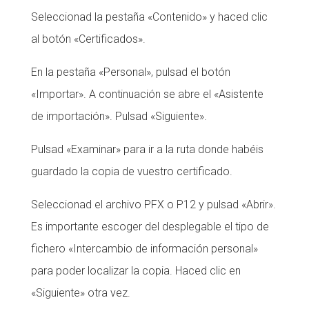
Seleccionad la pestaña «Contenido» y haced clic
Fundesplai als mitjans
Fundesplai als mitjans
al botón «Certificados».
Xarxes socials
Xarxes socials
En la pestaña «Personal», pulsad el botón
COL·LABORA
COL·LABORA
«Importar». A continuación se abre el «Asistente
de importación». Pulsad «Siguiente».
Fes voluntariat
Fes voluntariat
Fes un donatiu
Fes un donatiu
Pulsad «Examinar» para ir a la ruta donde habéis
Treballa amb nosaltres
Treballa amb nosaltres
guardado la copia de vuestro certificado.
Seleccionad el archivo PFX o P12 y pulsad «Abrir».
Es importante escoger del desplegable el tipo de
fichero «Intercambio de información personal»
para poder localizar la copia. Haced clic en
«Siguiente» otra vez.