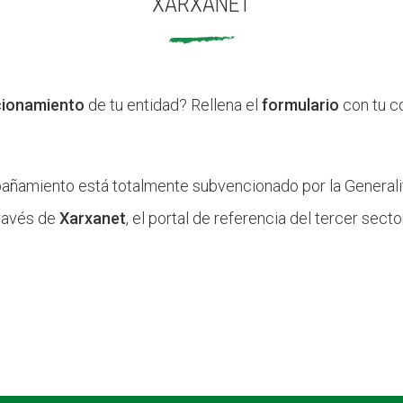
XARXANET
cionamiento
de tu entidad? Rellena el
formulario
con tu c
ñamiento está totalmente subvencionado por la Generalita
ravés de
Xarxanet
, el portal de referencia del tercer sect