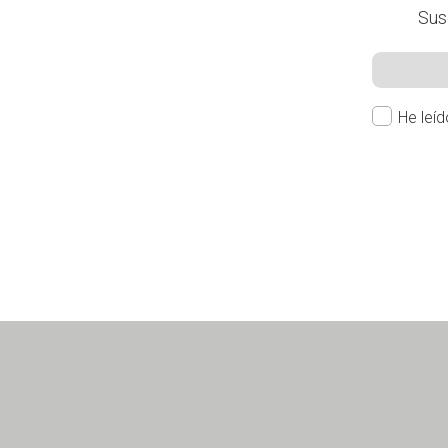
Susc
He leí