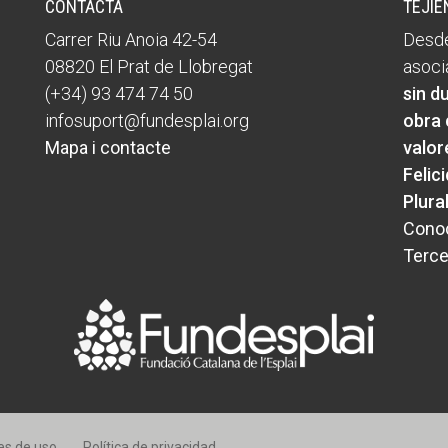
CONTACTA
TEJIE
Carrer Riu Anoia 42-54
Desde
08820 El Prat de Llobregat
asoci
(+34) 93 474 74 50
sin d
infosuport@fundesplai.org
obra 
Mapa i contacte
valor
Felic
Plura
Conoc
Terce
es de uso
Política de privacidad