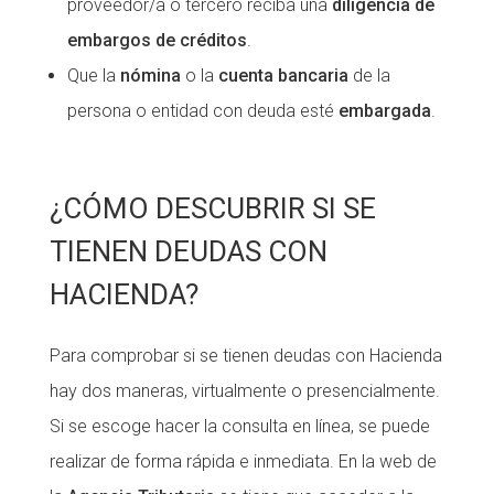
proveedor/a o tercero reciba una
diligencia de
Fundesplai als mitjans
Fundesplai als mitjans
embargos de créditos
.
Que la
nómina
o la
cuenta bancaria
de la
Xarxes socials
Xarxes socials
persona o entidad con deuda esté
embargada
.
COL·LABORA
COL·LABORA
Fes voluntariat
Fes voluntariat
¿CÓMO DESCUBRIR SI SE
Fes un donatiu
Fes un donatiu
TIENEN DEUDAS CON
Treballa amb nosaltres
Treballa amb nosaltres
HACIENDA?
Para comprobar si se tienen deudas con Hacienda
hay dos maneras, virtualmente o presencialmente.
Si se escoge hacer la consulta en línea, se puede
realizar de forma rápida e inmediata. En la web de