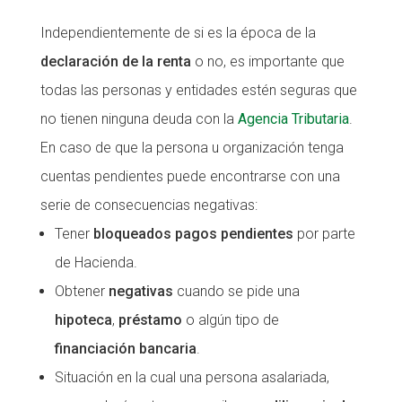
CONEIX FUNDESPLAI
CONEIX FUNDESPLAI
Independientemente de si es la época de la
declaración de la renta
o no, es importante que
La Fundació
La Fundació
todas las personas y entidades estén seguras que
L'equip
L'equip
no tienen ninguna deuda con la
Agencia Tributaria
.
Missió i valors
Missió i valors
En caso de que la persona u organización tenga
Els comptes clars
Els comptes clars
cuentas pendientes puede encontrarse con una
serie de consecuencias negativas:
Memòria d'activitats
Memòria d'activitats
Tener
bloqueados pagos pendientes
por parte
Proposta educativa
Proposta educativa
de Hacienda.
ACTUALITAT
ACTUALITAT
Obtener
negativas
cuando se pide una
hipoteca
,
préstamo
o algún tipo de
Notícies
Notícies
financiación bancaria
.
Butlletins
Butlletins
Situación en la cual una persona asalariada,
Diari de la Fundació
Diari de la Fundació