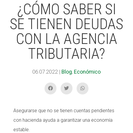
¿CÓMO SABER SI
SE TIENEN DEUDAS
ACCIÓ SOCIAL I JOVES
ACCIÓ SOCIAL I JOVES
CON LA AGENCIA
ESPLAIS
ESPLAIS
TRIBUTARIA?
SUPORT TERCER SECTOR
SUPORT TERCER SECTOR
06.07.2022
|
Blog
,
Económico
Asegurarse que no se tienen cuentas pendientes
con hacienda ayuda a garantizar una economía
estable.