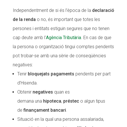
CONEIX FUNDESPLAI
CONEIX FUNDESPLAI
Independentment de si és l’època de la
declaració
de la renda
o no, és important que totes les
La Fundació
La Fundació
persones i entitats estiguin segures que no tenen
L'equip
L'equip
cap deute amb l’
Agència Tributària
. En cas de que
Missió i valors
Missió i valors
la persona o organització tingui comptes pendents
Els comptes clars
Els comptes clars
pot trobar-se amb una sèrie de conseqüències
negatives:
Memòria d'activitats
Memòria d'activitats
Tenir
bloquejats pagaments
pendents per part
Proposta educativa
Proposta educativa
d’Hisenda.
ACTUALITAT
ACTUALITAT
Obtenir
negatives
quan es
demana
una
hipoteca
,
préstec
o algun tipus
Notícies
Notícies
de
finançament bancari
.
Butlletins
Butlletins
Situació en la qual una persona assalariada,
Diari de la Fundació
Diari de la Fundació