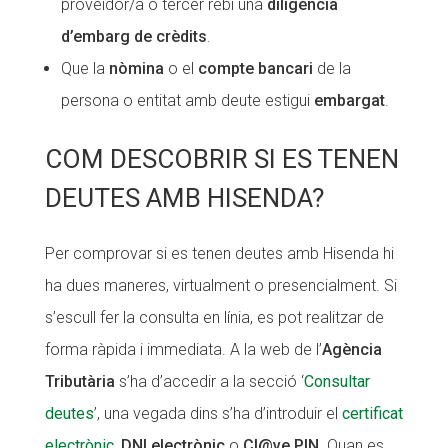
proveïdor/a o tercer rebi una
diligència
Fundesplai als mitjans
Fundesplai als mitjans
d’embarg de crèdits
.
Que la
nòmina
o el
compte bancari
de la
Xarxes socials
Xarxes socials
persona o entitat amb deute estigui
embargat
.
COL·LABORA
COL·LABORA
COM DESCOBRIR SI ES TENEN
Fes voluntariat
Fes voluntariat
DEUTES AMB HISENDA?
Fes un donatiu
Fes un donatiu
Treballa amb nosaltres
Treballa amb nosaltres
Per comprovar si es tenen deutes amb Hisenda hi
ha dues maneres, virtualment o presencialment. Si
s’escull fer la consulta en línia, es pot realitzar de
forma ràpida i immediata. A la web de l’
Agència
Tributària
s’ha d’accedir a la secció ‘
Consultar
deutes
’, una vegada dins s’ha d’introduir el
certificat
electrònic
,
DNI electrònic
o
Cl@ve PIN
. Quan es