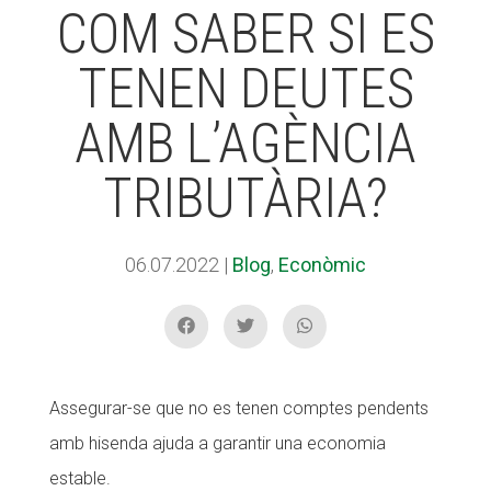
COM SABER SI ES
TENEN DEUTES
ACCIÓ SOCIAL I JOVES
ACCIÓ SOCIAL I JOVES
AMB L’AGÈNCIA
ESPLAIS
ESPLAIS
TRIBUTÀRIA?
SUPORT TERCER SECTOR
SUPORT TERCER SECTOR
06.07.2022
|
Blog
,
Econòmic
Assegurar-se que no es tenen comptes pendents
amb hisenda ajuda a garantir una economia
estable.