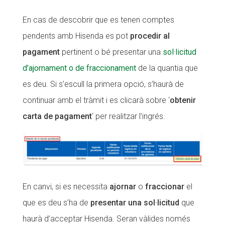
En cas de descobrir que es tenen comptes
pendents amb Hisenda es pot
procedir al
pagament
pertinent o bé presentar una
sol·licitud
d’ajornament o de fraccionament
de la quantia que
es deu. Si s’escull la primera opció, s’haurà de
continuar amb el tràmit i es clicarà sobre ‘
obtenir
carta de pagament
‘ per realitzar l’ingrés.
En canvi, si es necessita
ajornar
o
fraccionar
el
que es deu s’ha de
presentar una sol·licitud
que
haurà d’acceptar Hisenda. Seran vàlides només