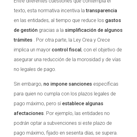
Entre diferentes cuestiones que contempla el
Fundesplai als mitjans
Fundesplai als mitjans
texto, esta normativa incentiva la
transparencia
en las entidades, al tiempo que reduce los
gastos
Xarxes socials
Xarxes socials
de gestión
gracias a la
simplificación de algunos
COL·LABORA
COL·LABORA
trámites
. Por otra parte, la Ley Crea y Crece
implica un mayor
control fiscal
, con el objetivo de
Fes voluntariat
Fes voluntariat
asegurar una reducción de la morosidad y de vías
Fes un donatiu
Fes un donatiu
no legales de pago.
Treballa amb nosaltres
Treballa amb nosaltres
Sin embargo,
no impone sanciones
específicas
para quien no cumpla con los plazos legales de
pago máximo, pero sí
establece algunas
afectaciones
. Por ejemplo, las entidades no
podrán optar a subvenciones si este plazo de
pago máximo, fijado en sesenta días, se supera.