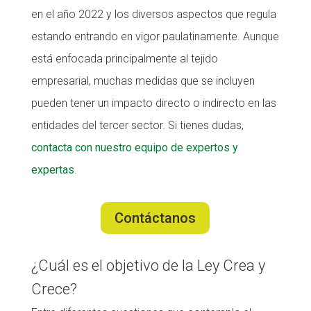
en el año 2022 y los diversos aspectos que regula
CONEIX FUNDESPLAI
CONEIX FUNDESPLAI
estando entrando en vigor paulatinamente. Aunque
La Fundació
La Fundació
está enfocada principalmente al tejido
empresarial, muchas medidas que se incluyen
L'equip
L'equip
pueden tener un impacto directo o indirecto en las
Missió i valors
Missió i valors
entidades del tercer sector. Si tienes dudas,
Els comptes clars
Els comptes clars
contacta con nuestro equipo de expertos y
Memòria d'activitats
Memòria d'activitats
expertas
.
Proposta educativa
Proposta educativa
Contáctanos
ACTUALITAT
ACTUALITAT
Notícies
Notícies
¿Cuál es el objetivo de la Ley Crea y
Butlletins
Butlletins
Crece?
Diari de la Fundació
Diari de la Fundació