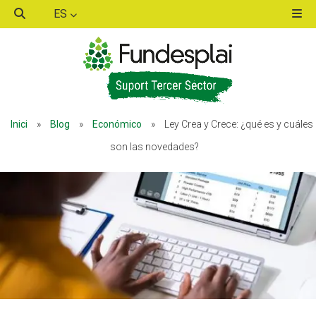
ES
ACTIVITATS D'ESTIU
ACTIVITATS D'ESTIU
Inici
»
Blog
»
Económico
»
Ley Crea y Crece: ¿qué es y cuáles
MÓN ESCOLAR
MÓN ESCOLAR
son las novedades?
ALBERG CENTRE ESPLAI
ALBERG CENTRE ESPLAI
FORMACIÓ
FORMACIÓ
CASES DE COLÒNIES
CASES DE COLÒNIES