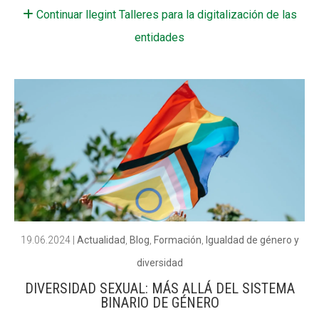
Continuar llegint Talleres para la digitalización de las
CONEIX FUNDESPLAI
CONEIX FUNDESPLAI
entidades
La Fundació
La Fundació
L'equip
L'equip
Missió i valors
Missió i valors
Els comptes clars
Els comptes clars
Memòria d'activitats
Memòria d'activitats
Proposta educativa
Proposta educativa
ACTUALITAT
ACTUALITAT
19.06.2024
|
Actualidad
,
Blog
,
Formación
,
Igualdad de género y
Notícies
Notícies
diversidad
DIVERSIDAD SEXUAL: MÁS ALLÁ DEL SISTEMA
Butlletins
Butlletins
BINARIO DE GÉNERO
Diari de la Fundació
Diari de la Fundació