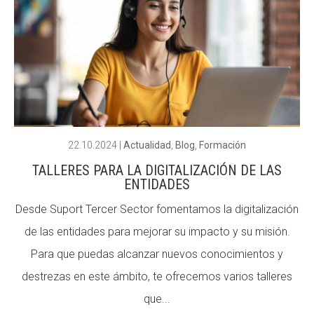
ACCIÓ SOCIAL I JOVES
ACCIÓ SOCIAL I JOVES
ESPLAIS
ESPLAIS
22.10.2024
|
Actualidad
,
Blog
,
Formación
SUPORT TERCER SECTOR
SUPORT TERCER SECTOR
TALLERES PARA LA DIGITALIZACIÓN DE LAS
ENTIDADES
Desde Suport Tercer Sector fomentamos la digitalización
de las entidades para mejorar su impacto y su misión.
Para que puedas alcanzar nuevos conocimientos y
destrezas en este ámbito, te ofrecemos varios talleres
que...