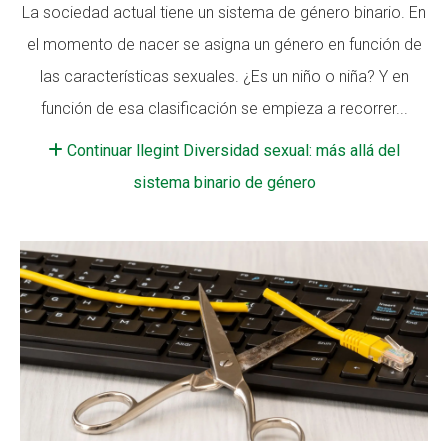
La sociedad actual tiene un sistema de género binario. En
Fundesplai als mitjans
Fundesplai als mitjans
el momento de nacer se asigna un género en función de
Xarxes socials
Xarxes socials
las características sexuales. ¿Es un niño o niña? Y en
función de esa clasificación se empieza a recorrer...
COL·LABORA
COL·LABORA
Continuar llegint Diversidad sexual: más allá del
Fes voluntariat
Fes voluntariat
sistema binario de género
Fes un donatiu
Fes un donatiu
Treballa amb nosaltres
Treballa amb nosaltres