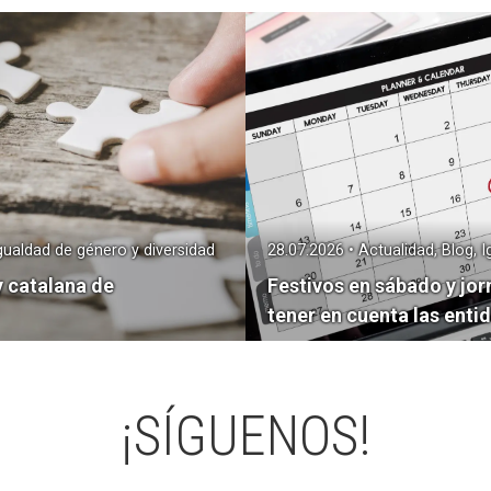
Igualdad de género y diversidad
28.07.2026 • Actualidad, Blog, 
y catalana de
Festivos en sábado y jor
tener en cuenta las enti
¡SÍGUENOS!