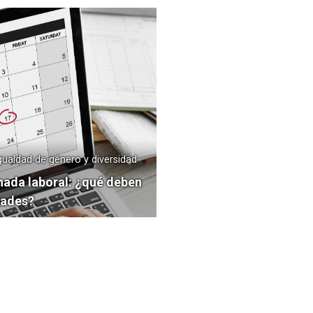
Igualdad de género y diversidad
nada laboral: ¿qué deben
dades?