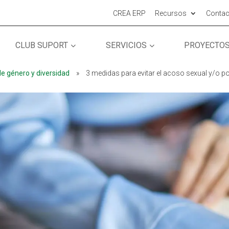
CREA ERP
Recursos
Contac
CLUB SUPORT
SERVICIOS
PROYECTO
MÓN ESCOLAR
MÓN ESCOLAR
ALBERG CENTRE
ALBERG CENTRE
de género y diversidad
»
3 medidas para evitar el acoso sexual y/o po
CCIÓ SOCIAL I JOVES
CCIÓ SOCIAL I JOVES
ESPLAIS
ESPLAIS
ACTUALITAT
ACTUALITAT
COL·
COL·
Notícies
Notícies