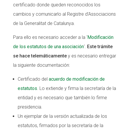
certificado donde queden reconocidos los
Fundesplai als mitjans
Fundesplai als mitjans
cambios y comunicarlo al Registre d’Associacions
Xarxes socials
Xarxes socials
de la Generalitat de Catalunya.
COL·LABORA
COL·LABORA
Para ello es necesario acceder a la ‘
Modificación
de los estatutos de una asociación
‘.
Este trámite
Fes voluntariat
Fes voluntariat
se hace telemáticamente
y es necesario entregar
Fes un donatiu
Fes un donatiu
la siguiente documentación:
Treballa amb nosaltres
Treballa amb nosaltres
Certificado del
acuerdo de modificación de
estatutos
. Lo extiende y firma la secretaría de la
entidad y es necesario que también lo firme
presidencia.
Un ejemplar de la versión actualizada de los
estatutos, firmados por la secretaría de la