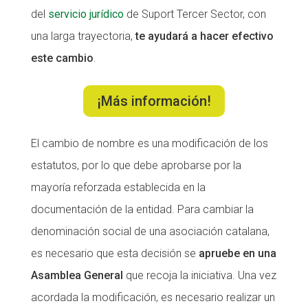
del
servicio jurídico
de Suport Tercer Sector, con
CONEIX FUNDESPLAI
CONEIX FUNDESPLAI
una larga trayectoria,
te ayudará a hacer efectivo
La Fundació
La Fundació
este cambio
.
L'equip
L'equip
¡Más información!
Missió i valors
Missió i valors
Els comptes clars
Els comptes clars
El cambio de nombre es una modificación de los
Memòria d'activitats
Memòria d'activitats
estatutos, por lo que debe aprobarse por la
Proposta educativa
Proposta educativa
mayoría reforzada establecida en la
documentación de la entidad. Para cambiar la
ACTUALITAT
ACTUALITAT
denominación social de una asociación catalana,
Notícies
Notícies
es necesario que esta decisión se
apruebe en una
Asamblea General
que recoja la iniciativa. Una vez
Butlletins
Butlletins
acordada la modificación, es necesario realizar un
Diari de la Fundació
Diari de la Fundació