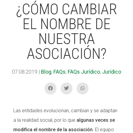
¿CÓMO CAMBIAR
EL NOMBRE DE
ACCIÓ SOCIAL I JOVES
ACCIÓ SOCIAL I JOVES
NUESTRA
ESPLAIS
ESPLAIS
ASOCIACIÓN?
SUPORT TERCER SECTOR
SUPORT TERCER SECTOR
07.08.2019
|
Blog
,
FAQs
,
FAQs Jurídico
,
Jurídico
Las entidades evolucionan, cambian y se adaptan
a la realidad social, por lo que
algunas veces se
modifica el nombre de la asociación
. El equipo