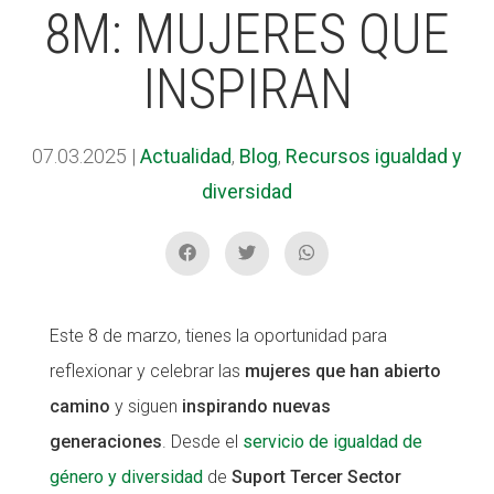
8M: MUJERES QUE
INSPIRAN
ACCIÓ SOCIAL I JOVES
ACCIÓ SOCIAL I JOVES
07.03.2025
|
Actualidad
,
Blog
,
Recursos igualdad y
ESPLAIS
ESPLAIS
diversidad
SUPORT TERCER SECTOR
SUPORT TERCER SECTOR
Este 8 de marzo, tienes la oportunidad para
reflexionar y celebrar las
mujeres que han abierto
camino
y siguen
inspirando nuevas
generaciones
. Desde el
servicio de igualdad de
género y diversidad
de
Suport Tercer Sector