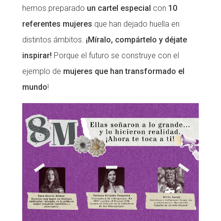
hemos preparado
un cartel especial
con
10
CONEIX FUNDESPLAI
CONEIX FUNDESPLAI
referentes mujeres
que han dejado huella en
La Fundació
La Fundació
distintos ámbitos.
¡Míralo, compártelo y déjate
inspirar!
Porque el futuro se construye con el
L'equip
L'equip
ejemplo de
mujeres que han transformado el
Missió i valors
Missió i valors
mundo
!
Els comptes clars
Els comptes clars
Memòria d'activitats
Memòria d'activitats
Proposta educativa
Proposta educativa
ACTUALITAT
ACTUALITAT
Notícies
Notícies
Butlletins
Butlletins
Diari de la Fundació
Diari de la Fundació