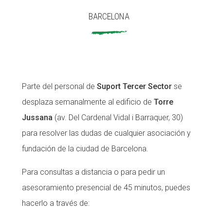
BARCELONA
ACCIÓ SOCIAL I JOVES
ACCIÓ SOCIAL I JOVES
ESPLAIS
ESPLAIS
Parte del personal de
Suport Tercer Sector
se
desplaza semanalmente al edificio de
Torre
SUPORT TERCER SECTOR
SUPORT TERCER SECTOR
Jussana
(av. Del Cardenal Vidal i Barraquer, 30)
para resolver las dudas de cualquier asociación y
fundación de la ciudad de Barcelona.
Para consultas a distancia o para pedir un
asesoramiento presencial de 45 minutos, puedes
hacerlo a través de: