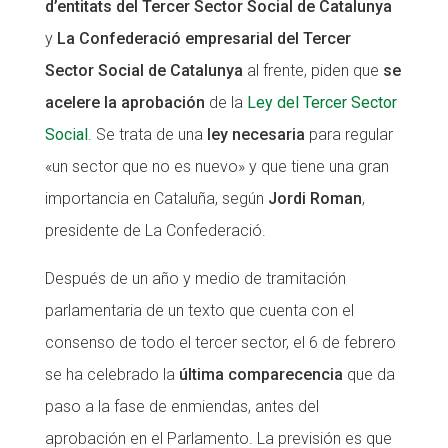
d’entitats del Tercer Sector Social de Catalunya
CONEIX FUNDESPLAI
CONEIX FUNDESPLAI
y
La Confederació empresarial del Tercer
Sector Social de Catalunya
al frente, piden que
se
La Fundació
La Fundació
acelere la aprobación
de la
Ley del Tercer Sector
L'equip
L'equip
Social
. Se trata de una
ley necesaria
para regular
Missió i valors
Missió i valors
«un sector que no es nuevo» y que tiene una gran
Els comptes clars
Els comptes clars
importancia en Cataluña, según
Jordi Roman
,
presidente de La Confederació.
Memòria d'activitats
Memòria d'activitats
Proposta educativa
Proposta educativa
Después de un año y medio de tramitación
parlamentaria de un texto que cuenta con el
ACTUALITAT
ACTUALITAT
consenso de todo el tercer sector, el 6 de febrero
Notícies
Notícies
se ha celebrado la
última comparecencia
que da
Butlletins
Butlletins
paso a la fase de enmiendas, antes del
aprobación en el Parlamento. La previsión es que
Diari de la Fundació
Diari de la Fundació