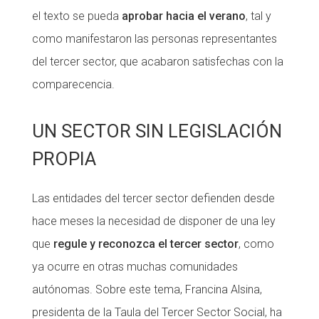
el texto se pueda
aprobar hacia el verano
, tal y
Fundesplai als mitjans
Fundesplai als mitjans
como manifestaron las personas representantes
Xarxes socials
Xarxes socials
del tercer sector, que acabaron satisfechas con la
comparecencia.
COL·LABORA
COL·LABORA
Fes voluntariat
Fes voluntariat
UN SECTOR SIN LEGISLACIÓN
Fes un donatiu
Fes un donatiu
PROPIA
Treballa amb nosaltres
Treballa amb nosaltres
Las entidades del tercer sector defienden desde
hace meses la necesidad de disponer de una ley
que
regule y reconozca el tercer sector
, como
ya ocurre en otras muchas comunidades
autónomas. Sobre este tema, Francina Alsina,
presidenta de la Taula del Tercer Sector Social, ha