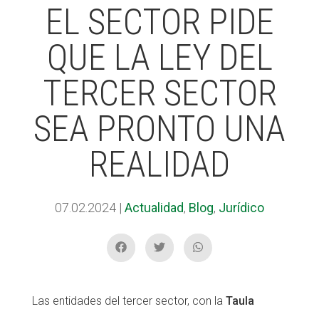
EL SECTOR PIDE
QUE LA LEY DEL
ACCIÓ SOCIAL I JOVES
ACCIÓ SOCIAL I JOVES
TERCER SECTOR
ESPLAIS
ESPLAIS
SEA PRONTO UNA
REALIDAD
SUPORT TERCER SECTOR
SUPORT TERCER SECTOR
07.02.2024
|
Actualidad
,
Blog
,
Jurídico
Las entidades del tercer sector, con la
Taula