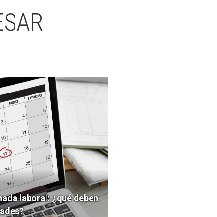
ESAR
nada laboral: ¿qué deben
dades?