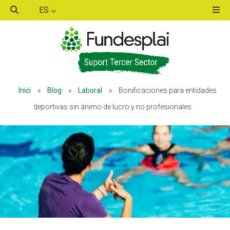
ES
ACTIVITATS D'ESTIU
ACTIVITATS D'ESTIU
Inici
»
Blog
»
Laboral
»
Bonificaciones para entidades
MÓN ESCOLAR
MÓN ESCOLAR
deportivas sin ánimo de lucro y no profesionales
ALBERG CENTRE ESPLAI
ALBERG CENTRE ESPLAI
FORMACIÓ
FORMACIÓ
CASES DE COLÒNIES
CASES DE COLÒNIES