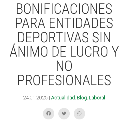
BONIFICACIONES
PARA ENTIDADES
ACCIÓ SOCIAL I JOVES
ACCIÓ SOCIAL I JOVES
DEPORTIVAS SIN
ESPLAIS
ESPLAIS
ÁNIMO DE LUCRO Y
NO
SUPORT TERCER SECTOR
SUPORT TERCER SECTOR
PROFESIONALES
24.01.2025
|
Actualidad
,
Blog
,
Laboral