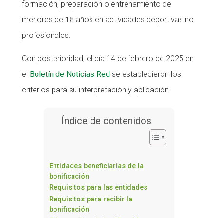
formación, preparación o entrenamiento de
Fundesplai als mitjans
Fundesplai als mitjans
menores de 18 años en actividades deportivas no
Xarxes socials
Xarxes socials
profesionales.
Con posterioridad, el día 14 de febrero de 2025 en
COL·LABORA
COL·LABORA
el
Boletín de Noticias Red
se establecieron los
Fes voluntariat
Fes voluntariat
criterios para su interpretación y aplicación.
Fes un donatiu
Fes un donatiu
Treballa amb nosaltres
Treballa amb nosaltres
Índice de contenidos
Entidades beneficiarias de la
bonificación
Requisitos para las entidades
Requisitos para recibir la
bonificación