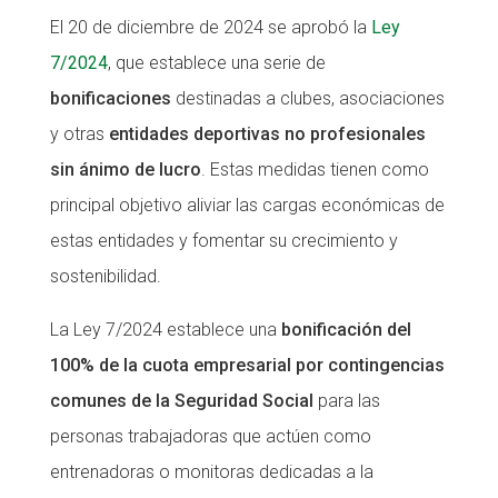
El 20 de diciembre de 2024 se aprobó la
Ley
CONEIX FUNDESPLAI
CONEIX FUNDESPLAI
7/2024
, que establece una serie de
La Fundació
La Fundació
bonificaciones
destinadas a clubes, asociaciones
L'equip
L'equip
y otras
entidades deportivas no profesionales
sin ánimo de lucro
. Estas medidas tienen como
Missió i valors
Missió i valors
principal objetivo aliviar las cargas económicas de
Els comptes clars
Els comptes clars
estas entidades y fomentar su crecimiento y
Memòria d'activitats
Memòria d'activitats
sostenibilidad.
Proposta educativa
Proposta educativa
La Ley 7/2024 establece una
bonificación del
ACTUALITAT
ACTUALITAT
100% de la cuota empresarial por contingencias
comunes de la Seguridad Social
para las
Notícies
Notícies
personas trabajadoras que actúen como
Butlletins
Butlletins
entrenadoras o monitoras dedicadas a la
Diari de la Fundació
Diari de la Fundació