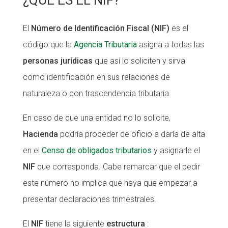
¿QUÉ ES EL NIF?
Fundesplai als mitjans
Fundesplai als mitjans
El
Número de Identificación Fiscal (NIF)
es el
Xarxes socials
Xarxes socials
código que la
Agencia Tributaria
asigna a todas las
personas jurídicas
que así lo soliciten y sirva
COL·LABORA
COL·LABORA
como identificación en sus relaciones de
Fes voluntariat
Fes voluntariat
naturaleza o con trascendencia tributaria.
Fes un donatiu
Fes un donatiu
En caso de que una entidad no lo solicite,
Treballa amb nosaltres
Treballa amb nosaltres
Hacienda
podría proceder de oficio a darla de alta
en el
Censo de obligados tributarios
y asignarle el
NIF
que corresponda. Cabe remarcar que el pedir
este número no implica que haya que empezar a
presentar declaraciones trimestrales.
El
NIF
tiene la siguiente
estructura
: