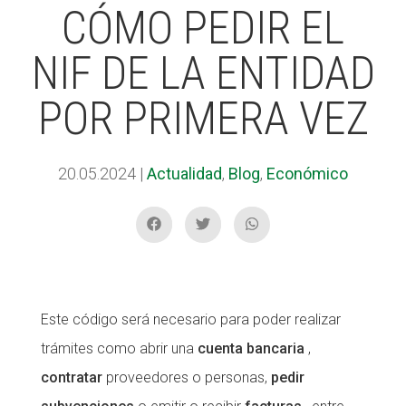
CÓMO PEDIR EL
NIF DE LA ENTIDAD
ACCIÓ SOCIAL I JOVES
ACCIÓ SOCIAL I JOVES
POR PRIMERA VEZ
ESPLAIS
ESPLAIS
20.05.2024
|
Actualidad
,
Blog
,
Económico
SUPORT TERCER SECTOR
SUPORT TERCER SECTOR
Este código será necesario para poder realizar
trámites como abrir una
cuenta bancaria
,
contratar
proveedores o personas,
pedir