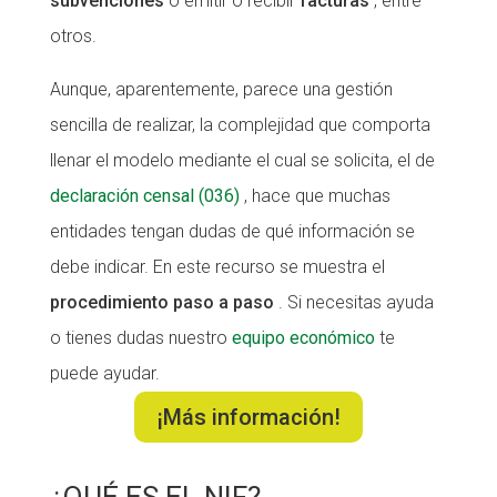
subvenciones
o emitir o recibir
facturas
, entre
otros.
CONEIX FUNDESPLAI
CONEIX FUNDESPLAI
La Fundació
La Fundació
Aunque, aparentemente, parece una gestión
sencilla de realizar, la complejidad que comporta
L'equip
L'equip
llenar el modelo mediante el cual se solicita, el de
Missió i valors
Missió i valors
declaración censal (036)
, hace que muchas
Els comptes clars
Els comptes clars
entidades tengan dudas de qué información se
Memòria d'activitats
Memòria d'activitats
debe indicar. En este recurso se muestra el
Proposta educativa
Proposta educativa
procedimiento paso a paso
. Si necesitas ayuda
o tienes dudas nuestro
equipo económico
te
ACTUALITAT
ACTUALITAT
puede ayudar.
Notícies
Notícies
¡Más información!
Butlletins
Butlletins
Diari de la Fundació
Diari de la Fundació