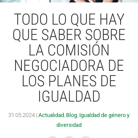
TODO LO QUE HAY
ACCIÓ SOCIAL I JOVES
ACCIÓ SOCIAL I JOVES
QUE SABER SOBRE
LA COMISIÓN
ESPLAIS
ESPLAIS
NEGOCIADORA DE
SUPORT TERCER SECTOR
SUPORT TERCER SECTOR
LOS PLANES DE
IGUALDAD
31.05.2024
|
Actualidad
,
Blog
,
Igualdad de género y
diversidad