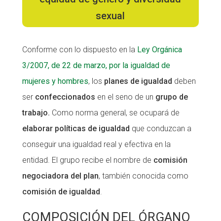
sexual
Fundesplai als mitjans
Fundesplai als mitjans
Xarxes socials
Xarxes socials
Conforme con lo dispuesto en la
Ley Orgánica
COL·LABORA
COL·LABORA
3/2007, de 22 de marzo, por la igualdad de
mujeres y hombres
, los
planes de igualdad
deben
Fes voluntariat
Fes voluntariat
ser
confeccionados
en el seno de un
grupo de
Fes un donatiu
Fes un donatiu
trabajo.
Como norma general, se ocupará de
Treballa amb nosaltres
Treballa amb nosaltres
elaborar políticas de igualdad
que conduzcan a
conseguir una igualdad real y efectiva en la
entidad. El grupo recibe el nombre de
comisión
negociadora del plan
, también conocida como
comisión de igualdad
.
COMPOSICIÓN DEL ÓRGANO