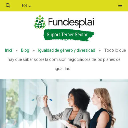
ES
ACTIVITATS D'ESTIU
ACTIVITATS D'ESTIU
Inici
»
Blog
»
Igualdad de género y diversidad
»
Todo lo que
MÓN ESCOLAR
MÓN ESCOLAR
hay que saber sobre la comisión negociadora de los planes de
igualdad
ALBERG CENTRE ESPLAI
ALBERG CENTRE ESPLAI
FORMACIÓ
FORMACIÓ
CASES DE COLÒNIES
CASES DE COLÒNIES