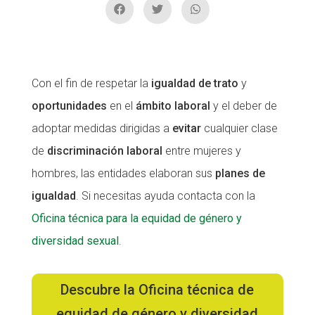
CONEIX FUNDESPLAI
CONEIX FUNDESPLAI
La Fundació
La Fundació
L'equip
L'equip
Con el fin de respetar la
igualdad de trato
y
oportunidades
en el
ámbito laboral
y el deber de
Missió i valors
Missió i valors
adoptar medidas dirigidas a
evitar
cualquier clase
Els comptes clars
Els comptes clars
de
discriminación laboral
entre mujeres y
Memòria d'activitats
Memòria d'activitats
hombres, las entidades elaboran sus
planes de
Proposta educativa
Proposta educativa
igualdad
. Si necesitas ayuda contacta con la
Oficina técnica para la equidad de género y
ACTUALITAT
ACTUALITAT
diversidad sexual
.
Notícies
Notícies
Butlletins
Butlletins
Descubre la Oficina técnica de
Diari de la Fundació
Diari de la Fundació
equidad de género y diversidad