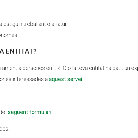
stiguin treballant o a l’atur.
tònomes.
A ENTITAT?
sorament a persones en ERTO o la teva entitat ha patit un e
rsones interessades a
aquest servei
.
 del
següent formulari
.
des.