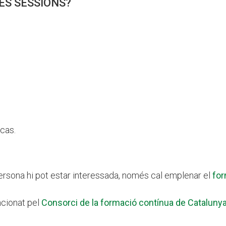
ES SESSIONS?
 cas.
 persona hi pot estar interessada, només cal emplenar el
for
ncionat pel
Consorci de la formació contínua de Cataluny