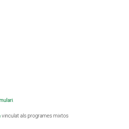
mulari
.
a
vinculat als programes mixtos