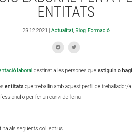
ENTITATS
28.12.2021
|
Actualitat
,
Blog
,
Formació
entació laboral
destinat a les persones que
estiguin o hag
les
entitats
que treballin amb aquest perfil de treballador/a.
ofessional o per fer un canvi de feina.
ina als següents col·lectius: