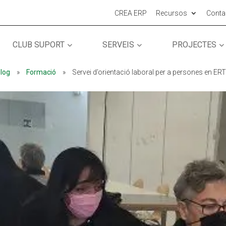
CREA ERP
Recursos
Conta
CLUB SUPORT
SERVEIS
PROJECTES
MÓN ESCOLAR
MÓN ESCOLAR
ALBERG CENTRE
ALBERG CENTRE
log
»
Formació
»
Servei d’orientació laboral per a persones en ERTO
CCIÓ SOCIAL I JOVES
CCIÓ SOCIAL I JOVES
ESPLAIS
ESPLAIS
ACTUALITAT
ACTUALITAT
COL·
COL·
Notícies
Notícies