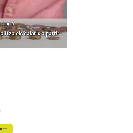
Formació
alitza els salaris a partir
ó
u-te