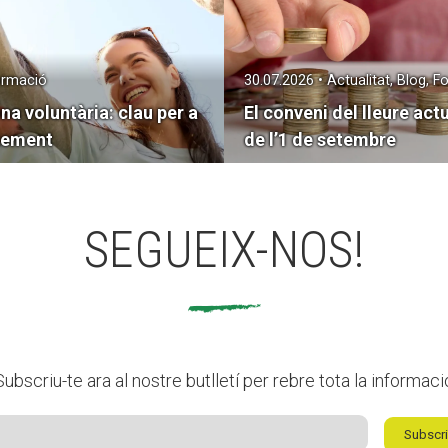
Formació
30.07.2026 • Actualitat, Blog, 
na voluntària: clau per a
El conveni del lleure actu
ixement
de l’1 de setembre
SEGUEIX-NOS!
Subscriu-te ara al nostre butlletí per rebre tota la informaci
Subscri