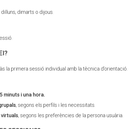
:
: dilluns, dimarts o dijous.
sessió.
EI?
às la primera sessió individual amb la tècnica d’orientació.
5 minuts i una hora.
grupals
, segons els perfils i les necessitats.
o
virtuals
, segons les preferències de la persona usuària.