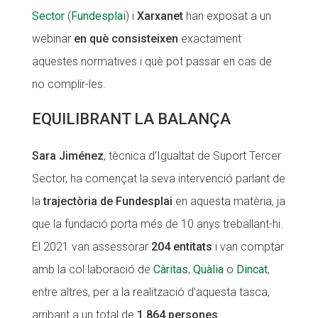
Sector
(
Fundesplai
) i
Xarxanet
han exposat a un
Fundesplai als mitjans
Fundesplai als mitjans
webinar
en què consisteixen
exactament
Xarxes socials
Xarxes socials
aquestes normatives i què pot passar en cas de
no complir-les.
COL·LABORA
COL·LABORA
EQUILIBRANT LA BALANÇA
Fes voluntariat
Fes voluntariat
Fes un donatiu
Fes un donatiu
Sara Jiménez
, tècnica d’Igualtat de Suport Tercer
Treballa amb nosaltres
Treballa amb nosaltres
Sector, ha començat la seva intervenció parlant de
la
trajectòria de Fundesplai
en aquesta matèria, ja
que la fundació porta més de 10 anys treballant-hi.
El 2021 van assessorar
204 entitats
i van comptar
amb la col·laboració de
Càritas
,
Quàlia
o
Dincat
,
entre altres, per a la realització d’aquesta tasca,
arribant a un total de
1.864 persones
.