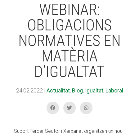
WEBINAR:
OBLIGACIONS
ACCIÓ SOCIAL I JOVES
ACCIÓ SOCIAL I JOVES
NORMATIVES EN
ESPLAIS
ESPLAIS
MATÈRIA
D’IGUALTAT
SUPORT TERCER SECTOR
SUPORT TERCER SECTOR
24.02.2022
|
Actualitat
,
Blog
,
Igualtat
,
Laboral
Suport Tercer Sector i Xarxanet organitzen un nou