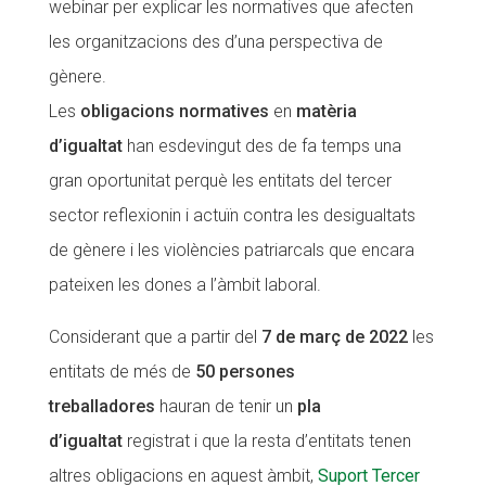
webinar per explicar les normatives que afecten
CONEIX FUNDESPLAI
CONEIX FUNDESPLAI
les organitzacions des d’una perspectiva de
gènere.
La Fundació
La Fundació
Les
obligacions normatives
en
matèria
L'equip
L'equip
d’igualtat
han esdevingut des de fa temps una
Missió i valors
Missió i valors
gran oportunitat perquè les entitats del tercer
Els comptes clars
Els comptes clars
sector reflexionin i actuïn contra les desigualtats
de gènere i les violències patriarcals que encara
Memòria d'activitats
Memòria d'activitats
pateixen les dones a l’àmbit laboral.
Proposta educativa
Proposta educativa
Considerant que a partir del
7 de març de 2022
les
ACTUALITAT
ACTUALITAT
entitats de més de
50 persones
Notícies
Notícies
treballadores
hauran de tenir un
pla
Butlletins
Butlletins
d’igualtat
registrat i que la resta d’entitats tenen
altres obligacions en aquest àmbit,
Suport Tercer
Diari de la Fundació
Diari de la Fundació