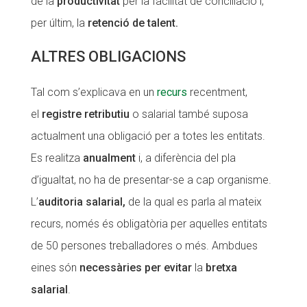
de la
productivitat
per la facilitat de conciliació i,
per últim, la
retenció de talent.
ALTRES OBLIGACIONS
Tal com s’explicava en un
recurs
recentment,
el
registre retributiu
o salarial també suposa
actualment una obligació per a totes les entitats.
Es realitza
anualment
i, a diferència del pla
d’igualtat, no ha de presentar-se a cap organisme.
L’
auditoria salarial,
de la qual es parla al mateix
recurs, només és obligatòria per aquelles entitats
de 50 persones treballadores o més. Ambdues
eines són
necessàries per evitar
la
bretxa
salarial
.