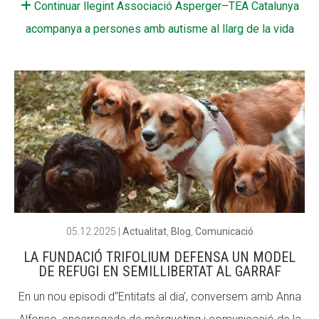
Continuar llegint Associació Asperger–TEA Catalunya
CONEIX FUNDESPLAI
CONEIX FUNDESPLAI
acompanya a persones amb autisme al llarg de la vida
La Fundació
La Fundació
L'equip
L'equip
Missió i valors
Missió i valors
Els comptes clars
Els comptes clars
Memòria d'activitats
Memòria d'activitats
Proposta educativa
Proposta educativa
ACTUALITAT
ACTUALITAT
05.12.2025
|
Actualitat
,
Blog
,
Comunicació
LA FUNDACIÓ TRIFOLIUM DEFENSA UN MODEL
Notícies
Notícies
DE REFUGI EN SEMILLIBERTAT AL GARRAF
Butlletins
Butlletins
En un nou episodi d’‘Entitats al dia’, conversem amb Anna
Diari de la Fundació
Diari de la Fundació