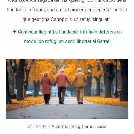
Alfonso, encarregada de màrqueting i comunicació de la
Fundació Trifolium, una entitat pionera en benestar animal
Fundesplai als mitjans
Fundesplai als mitjans
que gestiona Canòpolis, un refugi singular...
Xarxes socials
Xarxes socials
Continuar llegint La Fundació Trifolium defensa un
COL·LABORA
COL·LABORA
model de refugi en semillibertat al Garraf
Fes voluntariat
Fes voluntariat
Fes un donatiu
Fes un donatiu
Treballa amb nosaltres
Treballa amb nosaltres
02.12.2025
|
Actualitat
,
Blog
,
Comunicació