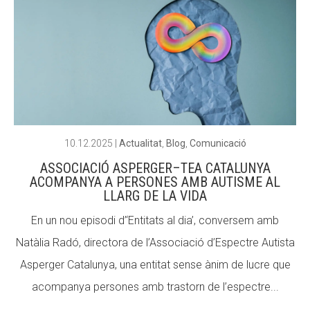
ACCIÓ SOCIAL I JOVES
ACCIÓ SOCIAL I JOVES
ESPLAIS
ESPLAIS
10.12.2025
|
Actualitat
,
Blog
,
Comunicació
SUPORT TERCER SECTOR
SUPORT TERCER SECTOR
ASSOCIACIÓ ASPERGER–TEA CATALUNYA
ACOMPANYA A PERSONES AMB AUTISME AL
LLARG DE LA VIDA
En un nou episodi d’‘Entitats al dia’, conversem amb
Natàlia Radó, directora de l’Associació d’Espectre Autista
Asperger Catalunya, una entitat sense ànim de lucre que
acompanya persones amb trastorn de l’espectre...