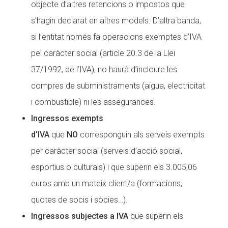
objecte d’altres retencions o impostos que
Fundesplai als mitjans
Fundesplai als mitjans
s’hagin declarat en altres models. D’altra banda,
Xarxes socials
Xarxes socials
si l’entitat només fa operacions exemptes d’IVA
pel caràcter social (article 20.3 de la Llei
COL·LABORA
COL·LABORA
37/1992, de l’IVA), no haurà d’incloure les
compres de subministraments (aigua, electricitat
Fes voluntariat
Fes voluntariat
i combustible) ni les assegurances.
Fes un donatiu
Fes un donatiu
Ingressos exempts
Treballa amb nosaltres
Treballa amb nosaltres
d’IVA
que
NO
corresponguin als serveis exempts
per caràcter social (serveis d’acció social,
esportius o culturals) i que superin els 3.005,06
euros amb un mateix client/a (formacions,
quotes de socis i sòcies…).
Ingressos subjectes a IVA
que superin els