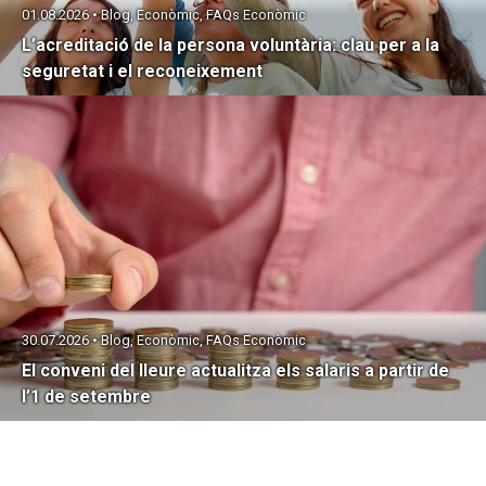
01.08.2026 • Blog, Econòmic, FAQs Econòmic
L’acreditació de la persona voluntària: clau per a la
seguretat i el reconeixement
30.07.2026 • Blog, Econòmic, FAQs Econòmic
El conveni del lleure actualitza els salaris a partir de
l’1 de setembre