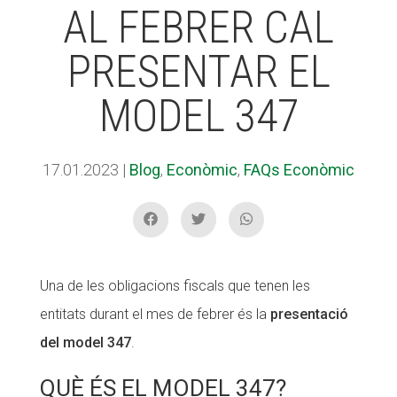
AL FEBRER CAL
PRESENTAR EL
ACCIÓ SOCIAL I JOVES
ACCIÓ SOCIAL I JOVES
MODEL 347
ESPLAIS
ESPLAIS
17.01.2023
|
Blog
,
Econòmic
,
FAQs Econòmic
SUPORT TERCER SECTOR
SUPORT TERCER SECTOR
Una de les obligacions fiscals que tenen les
entitats durant el mes de febrer és la
presentació
del model 347
.
QUÈ ÉS EL MODEL 347?