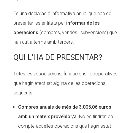
CONEIX FUNDESPLAI
CONEIX FUNDESPLAI
És una declaració informativa anual que han de
presentar les entitats per
informar de les
La Fundació
La Fundació
operacions
(compres, vendes i subvencions) que
L'equip
L'equip
han dut a terme amb tercers.
Missió i valors
Missió i valors
QUI L’HA DE PRESENTAR?
Els comptes clars
Els comptes clars
Memòria d'activitats
Memòria d'activitats
Totes les associacions, fundacions i cooperatives
Proposta educativa
Proposta educativa
que hagin efectuat alguna de les operacions
següents:
ACTUALITAT
ACTUALITAT
Compres anuals de més de 3.005,06 euros
Notícies
Notícies
amb un mateix proveïdor/a
. No es tindran en
Butlletins
Butlletins
compte aquelles operacions que hagin estat
Diari de la Fundació
Diari de la Fundació