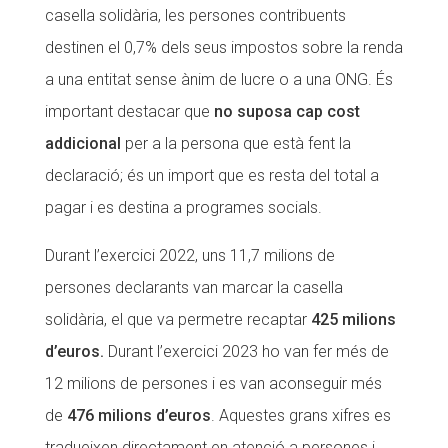
casella solidària, les persones contribuents
Fundesplai als mitjans
Fundesplai als mitjans
destinen el 0,7% dels seus impostos sobre la renda
Xarxes socials
Xarxes socials
a una entitat sense ànim de lucre o a una ONG. És
important destacar que
no suposa cap cost
COL·LABORA
COL·LABORA
addicional
per a la persona que està fent la
Fes voluntariat
Fes voluntariat
declaració; és un import que es resta del total a
Fes un donatiu
Fes un donatiu
pagar i es destina a programes socials.
Treballa amb nosaltres
Treballa amb nosaltres
Durant l’exercici 2022, uns 11,7 milions de
persones declarants van marcar la casella
solidària, el que va permetre recaptar
425 milions
d’euros.
Durant l’exercici 2023 ho van fer més de
12 milions de persones i es van aconseguir més
de
476 milions d’euros
. Aquestes grans xifres es
tradueixen directament en atenció a persones i