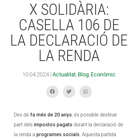
X SOLIDÀRIA:
CASELLA 106 DE
ACCIÓ SOCIAL I JOVES
ACCIÓ SOCIAL I JOVES
LA DECLARACIÓ DE
ESPLAIS
ESPLAIS
LA RENDA
SUPORT TERCER SECTOR
SUPORT TERCER SECTOR
10.04.2024
|
Actualitat
,
Blog
,
Econòmic
Des de
fa més de 20 anys
, és possible destinar
part dels
impostos pagats
durant la declaració de
la renda a
programes socials
. Aquesta partida