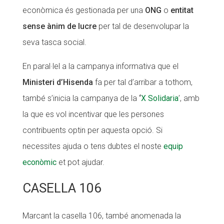
econòmica és gestionada per una
ONG
o
entitat
CONEIX FUNDESPLAI
CONEIX FUNDESPLAI
sense ànim de lucre
per tal de desenvolupar la
La Fundació
La Fundació
seva tasca social.
L'equip
L'equip
En paral·lel a la campanya informativa que el
Missió i valors
Missió i valors
Ministeri d’Hisenda
fa per tal d’arribar a tothom,
Els comptes clars
Els comptes clars
també s’inicia la campanya de la
‘
X Solidaria
’, amb
la que es vol incentivar que les persones
Memòria d'activitats
Memòria d'activitats
contribuents optin per aquesta opció. Si
Proposta educativa
Proposta educativa
necessites ajuda o tens dubtes el noste
equip
ACTUALITAT
ACTUALITAT
econòmic
et pot ajudar.
Notícies
Notícies
CASELLA 106
Butlletins
Butlletins
Marcant la casella 106, també anomenada la
Diari de la Fundació
Diari de la Fundació