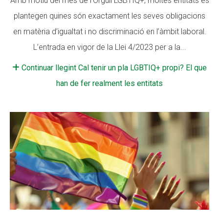
Amb motiu del mes de l’Orgull LGBTIQ+, moltes entitats es
plantegen quines són exactament les seves obligacions
Fundesplai als mitjans
Fundesplai als mitjans
en matèria d’igualtat i no discriminació en l’àmbit laboral.
Xarxes socials
Xarxes socials
L’entrada en vigor de la Llei 4/2023 per a la...
COL·LABORA
COL·LABORA
Continuar llegint Cal tenir un pla LGBTIQ+ propi? El que
Fes voluntariat
Fes voluntariat
han de fer realment les entitats
Fes un donatiu
Fes un donatiu
Treballa amb nosaltres
Treballa amb nosaltres