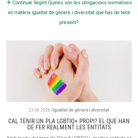
Continuar llegint Quines són les obligacions normatives
CONEIX FUNDESPLAI
CONEIX FUNDESPLAI
en matèria igualtat de gènere i diversitat que has de tenir
present?
La Fundació
La Fundació
L'equip
L'equip
Missió i valors
Missió i valors
Els comptes clars
Els comptes clars
Memòria d'activitats
Memòria d'activitats
Proposta educativa
Proposta educativa
ACTUALITAT
ACTUALITAT
23.06.2026
|
Igualtat de gènere i diversitat
Notícies
Notícies
CAL TENIR UN PLA LGBTIQ+ PROPI? EL QUE HAN
Butlletins
Butlletins
DE FER REALMENT LES ENTITATS
Diari de la Fundació
Diari de la Fundació