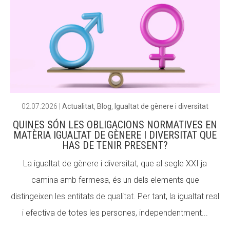
ACCIÓ SOCIAL I JOVES
ACCIÓ SOCIAL I JOVES
ESPLAIS
ESPLAIS
02.07.2026
|
Actualitat
,
Blog
,
Igualtat de gènere i diversitat
SUPORT TERCER SECTOR
SUPORT TERCER SECTOR
QUINES SÓN LES OBLIGACIONS NORMATIVES EN
MATÈRIA IGUALTAT DE GÈNERE I DIVERSITAT QUE
HAS DE TENIR PRESENT?
La igualtat de gènere i diversitat, que al segle XXI ja
camina amb fermesa, és un dels elements que
distingeixen les entitats de qualitat. Per tant, la igualtat real
i efectiva de totes les persones, independentment...