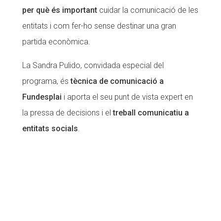
per què és important
cuidar la comunicació de les
CONEIX FUNDESPLAI
CONEIX FUNDESPLAI
entitats i com fer-ho sense destinar una gran
La Fundació
La Fundació
partida econòmica.
L'equip
L'equip
La Sandra Pulido, convidada especial del
Missió i valors
Missió i valors
programa, és
tècnica de comunicació a
Els comptes clars
Els comptes clars
Fundesplai
i aporta el seu punt de vista expert en
la pressa de decisions i el
treball comunicatiu a
Memòria d'activitats
Memòria d'activitats
entitats socials
.
Proposta educativa
Proposta educativa
ACTUALITAT
ACTUALITAT
Notícies
Notícies
Butlletins
Butlletins
Diari de la Fundació
Diari de la Fundació