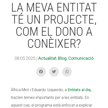
LA MEVA ENTITAT
TÉ UN PROJECTE,
ACCIÓ SOCIAL I JOVES
ACCIÓ SOCIAL I JOVES
COM EL DONO A
ESPLAIS
ESPLAIS
CONÈIXER?
SUPORT TERCER SECTOR
SUPORT TERCER SECTOR
08.05.2025
|
Actualitat
,
Blog
,
Comunicació
Àfrica Miró i Eduardo Izquierdo, a
Entitats al dia
,
tracten temes importants per a les entitats. En
aquest cas, el programa està enfocat a explicar