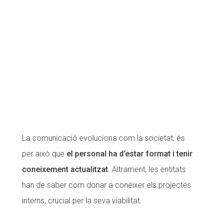
Fundesplai als mitjans
Fundesplai als mitjans
Xarxes socials
Xarxes socials
COL·LABORA
COL·LABORA
Fes voluntariat
Fes voluntariat
Fes un donatiu
Fes un donatiu
Treballa amb nosaltres
Treballa amb nosaltres
La comunicació evoluciona com la societat, és
per això que
el personal ha d’estar format i tenir
coneixement actualitzat
. Altrament, les entitats
han de saber com donar a conèixer els projectes
interns, crucial per la seva viabilitat.