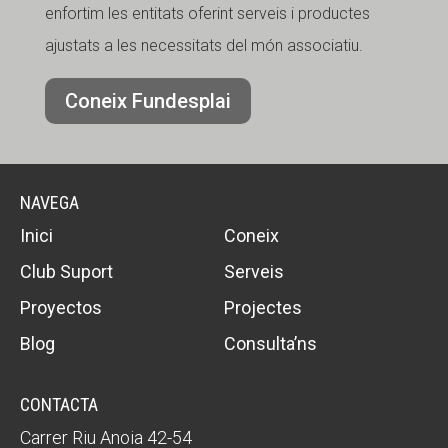
enfortim les entitats oferint serveis i productes
ajustats a les necessitats del món associatiu.
Coneix Fundesplai
NAVEGA
Inici
Coneix
Club Suport
Serveis
Proyectos
Projectes
Blog
Consulta’ns
CONTACTA
Carrer Riu Anoia 42-54