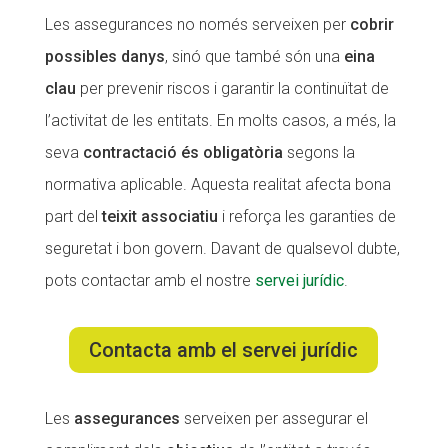
Les assegurances no només serveixen per
cobrir
CONEIX FUNDESPLAI
CONEIX FUNDESPLAI
possibles danys
, sinó que també són una
eina
La Fundació
La Fundació
clau
per prevenir riscos i garantir la continuïtat de
L'equip
L'equip
l’activitat de les entitats. En molts casos, a més, la
seva
contractació és obligatòria
segons la
Missió i valors
Missió i valors
normativa aplicable. Aquesta realitat afecta bona
Els comptes clars
Els comptes clars
part del
teixit associatiu
i reforça les garanties de
Memòria d'activitats
Memòria d'activitats
seguretat i bon govern. ​Davant de qualsevol dubte,
Proposta educativa
Proposta educativa
pots contactar amb el nostre
servei jurídic
.
ACTUALITAT
ACTUALITAT
Contacta amb el servei jurídic
Notícies
Notícies
Butlletins
Butlletins
Les
assegurances
serveixen per assegurar el
Diari de la Fundació
Diari de la Fundació