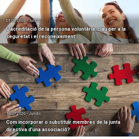
01.08.2026 • Jurídic
L’acreditació de la persona voluntària: clau per a la
seguretat i el reconeixement
16.07.2026 • Jurídic
Com incorporar o substituir membres de la junta
directiva d’una associació?