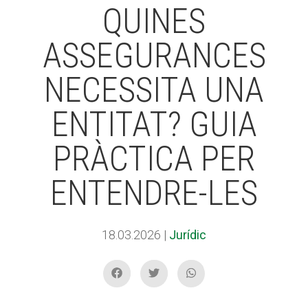
QUINES
ASSEGURANCES
ACCIÓ SOCIAL I JOVES
ACCIÓ SOCIAL I JOVES
NECESSITA UNA
ESPLAIS
ESPLAIS
ENTITAT? GUIA
PRÀCTICA PER
SUPORT TERCER SECTOR
SUPORT TERCER SECTOR
ENTENDRE-LES
18.03.2026
|
Jurídic