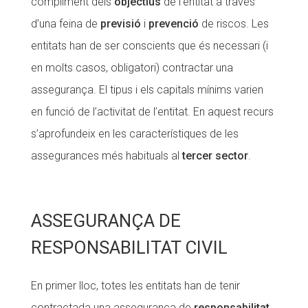
compliment dels
objectius
de l’entitat a través
Fundesplai als mitjans
Fundesplai als mitjans
d’una feina de
previsió
i
prevenció
de riscos. Les
entitats han de ser conscients que és necessari (i
Xarxes socials
Xarxes socials
en molts casos, obligatori) contractar una
COL·LABORA
COL·LABORA
assegurança. El tipus i els capitals mínims varien
en funció de l’activitat de l’entitat. En aquest recurs
Fes voluntariat
Fes voluntariat
s’aprofundeix en les característiques de les
Fes un donatiu
Fes un donatiu
assegurances més habituals al
tercer sector
.
Treballa amb nosaltres
Treballa amb nosaltres
ASSEGURANÇA DE
RESPONSABILITAT CIVIL
En primer lloc, totes les entitats han de tenir
contractada una assegurança de
responsabilitat