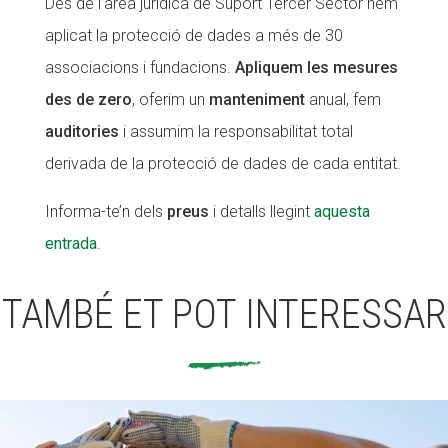
Des de l’àrea jurídica de Suport Tercer Sector hem
aplicat la protecció de dades a més de 30
associacions i fundacions.
Apliquem les mesures
des de zero
, oferim un
manteniment
anual, fem
auditories
i assumim la responsabilitat total
derivada de la protecció de dades de cada entitat.
Informa-te’n dels
preus
i detalls llegint
aquesta
entrada
.
TAMBÉ ET POT INTERESSAR