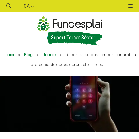
CA
ACTIVITATS D'ESTIU
ACTIVITATS D'ESTIU
Inici
»
Blog
»
Jurídic
»
Recomanacions per complir amb la
MÓN ESCOLAR
MÓN ESCOLAR
protecció de dades durant el teletreball
ALBERG CENTRE ESPLAI
ALBERG CENTRE ESPLAI
FORMACIÓ
FORMACIÓ
CASES DE COLÒNIES
CASES DE COLÒNIES