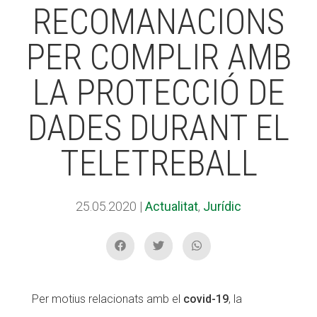
RECOMANACIONS
PER COMPLIR AMB
ACCIÓ SOCIAL I JOVES
ACCIÓ SOCIAL I JOVES
LA PROTECCIÓ DE
ESPLAIS
ESPLAIS
DADES DURANT EL
TELETREBALL
SUPORT TERCER SECTOR
SUPORT TERCER SECTOR
25.05.2020
|
Actualitat
,
Jurídic
Per motius relacionats amb el
covid-19
, la