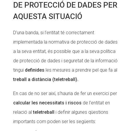
DE PROTECCIÓ DE DADES PER
Fundesplai als mitjans
Fundesplai als mitjans
AQUESTA SITUACIÓ
Xarxes socials
Xarxes socials
D’una banda, si l’entitat té correctament
COL·LABORA
COL·LABORA
implementada la normativa de protecció de dades
Fes voluntariat
Fes voluntariat
a la seva entitat, és possible que a la seva política
Fes un donatiu
Fes un donatiu
de protecció de dades i seguretat de la informació
tingui
definides
les mesures a prendre pel que fa al
Treballa amb nosaltres
Treballa amb nosaltres
treball a distància (teletreball).
En cas de no ser així, s’hauria de fer un exercici per
calcular les necessitats i riscos
de l’entitat en
relació al
teletreball
i definir algunes qüestions
importants com poden ser les següents: