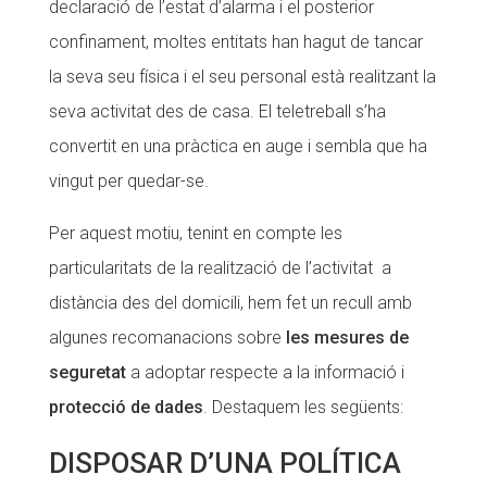
declaració de l’estat d’alarma i el posterior
CONEIX FUNDESPLAI
CONEIX FUNDESPLAI
confinament, moltes entitats han hagut de tancar
la seva seu física i el seu personal està realitzant la
La Fundació
La Fundació
seva activitat des de casa. El teletreball s’ha
L'equip
L'equip
convertit en una pràctica en auge i sembla que ha
Missió i valors
Missió i valors
vingut per quedar-se.
Els comptes clars
Els comptes clars
Per aquest motiu, tenint en compte les
Memòria d'activitats
Memòria d'activitats
particularitats de la realització de l’activitat a
Proposta educativa
Proposta educativa
distància des del domicili, hem fet un recull amb
algunes recomanacions sobre
les mesures de
ACTUALITAT
ACTUALITAT
seguretat
a adoptar respecte a la informació i
Notícies
Notícies
protecció de dades
. Destaquem les següents:
Butlletins
Butlletins
DISPOSAR D’UNA POLÍTICA
Diari de la Fundació
Diari de la Fundació