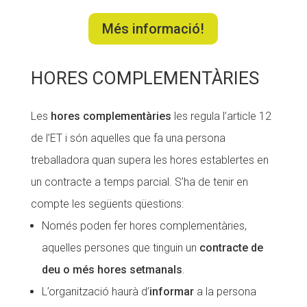
Fundesplai als mitjans
Fundesplai als mitjans
Més informació!
Xarxes socials
Xarxes socials
HORES COMPLEMENTÀRIES
COL·LABORA
COL·LABORA
Fes voluntariat
Fes voluntariat
Les
hores complementàries
les regula l’article 12
de l’ET i són aquelles que fa una persona
Fes un donatiu
Fes un donatiu
treballadora quan supera les hores establertes en
Treballa amb nosaltres
Treballa amb nosaltres
un contracte a temps parcial. S’ha de tenir en
compte les següents qüestions:
Només poden fer hores complementàries,
aquelles persones que tinguin un
contracte de
deu o més hores setmanals
.
L’organització haurà d’
informar
a la persona