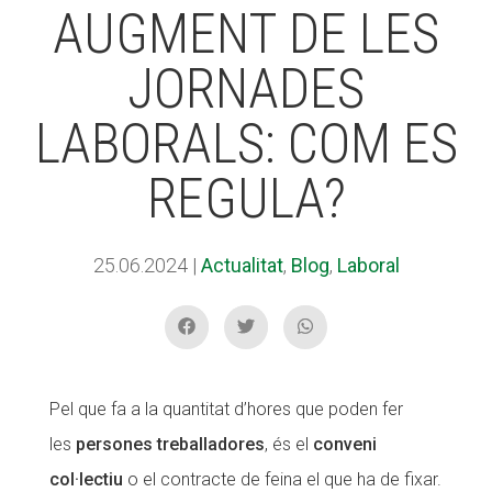
AUGMENT DE LES
JORNADES
ACCIÓ SOCIAL I JOVES
ACCIÓ SOCIAL I JOVES
LABORALS: COM ES
ESPLAIS
ESPLAIS
REGULA?
SUPORT TERCER SECTOR
SUPORT TERCER SECTOR
25.06.2024
|
Actualitat
,
Blog
,
Laboral
Pel que fa a la quantitat d’hores que poden fer
les
persones treballadores
, és el
conveni
col·lectiu
o el contracte de feina el que ha de fixar.