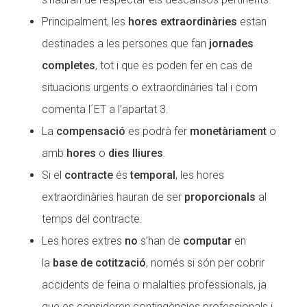
Principalment, les
hores extraordinàries
estan
destinades a les persones que fan
jornades
completes
, tot i que es poden fer en cas de
situacions urgents o extraordinàries tal i com
comenta l´ET a l’apartat 3.
La
compensació
es podrà fer
monetàriament
o
amb
hores
o
dies lliures
.
Si el
contracte
és
temporal
, les hores
extraordinàries hauran de ser
proporcionals
al
temps del contracte.
Les hores extres
no
s’han de
computar
en
la
base de cotització
, només si són per cobrir
accidents de feina o malalties professionals, ja
que es consideren contingències professionals i