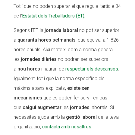
Tot i que no poden superar el que regula l’article 34
CONEIX FUNDESPLAI
CONEIX FUNDESPLAI
de l’
Estatut dels Treballadors (ET).
La Fundació
La Fundació
Segons l’ET, la
jornada laboral
no pot ser superior
L'equip
L'equip
a
quaranta hores setmanals
, que equival a 1.826
Missió i valors
Missió i valors
hores anuals. Així mateix, com a norma general
Els comptes clars
Els comptes clars
les
jornades diàries
no podran ser superiors
a
nou hores
i hauran de
respectar els descansos
.
Memòria d'activitats
Memòria d'activitats
Igualment, tot i que la norma especifica els
Proposta educativa
Proposta educativa
màxims abans explicats
, existeixen
ACTUALITAT
ACTUALITAT
mecanismes
que es poden fer servir en cas
que
calgui augmentar
les
jornades
laborals. Si
Notícies
Notícies
necessites ajuda amb la
gestió laboral
de la teva
Butlletins
Butlletins
organització,
contacta amb nosaltres
.
Diari de la Fundació
Diari de la Fundació