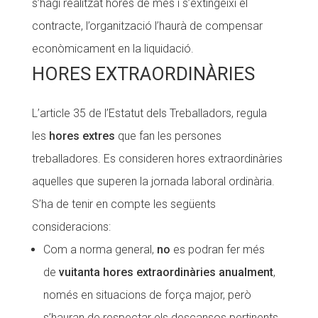
s’hagi realitzat hores de més i s’extingeixi el
contracte, l’organització l’haurà de compensar
econòmicament en la liquidació.
HORES EXTRAORDINÀRIES
L’article 35 de l’Estatut dels Treballadors, regula
les
hores extres
que fan les persones
treballadores. Es consideren hores extraordinàries
aquelles que superen la jornada laboral ordinària.
S’ha de tenir en compte les següents
consideracions:
Com a norma general,
no
es podran fer més
de
vuitanta hores extraordinàries
anualment
,
només en situacions de força major, però
s’hauran de respectar els descansos pertinents.