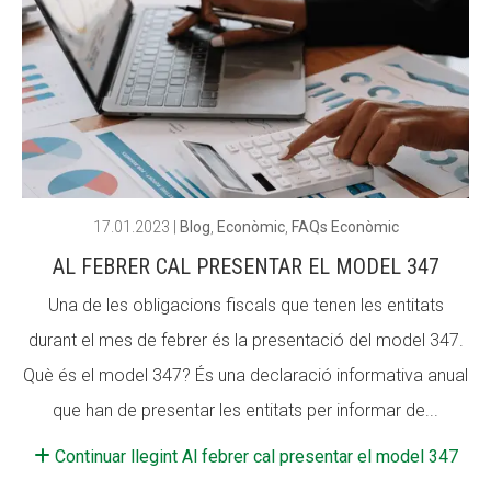
ACCIÓ SOCIAL I JOVES
ACCIÓ SOCIAL I JOVES
ESPLAIS
ESPLAIS
17.01.2023
|
Blog
,
Econòmic
,
FAQs Econòmic
SUPORT TERCER SECTOR
SUPORT TERCER SECTOR
AL FEBRER CAL PRESENTAR EL MODEL 347
Una de les obligacions fiscals que tenen les entitats
durant el mes de febrer és la presentació del model 347.
Què és el model 347? És una declaració informativa anual
que han de presentar les entitats per informar de...
Continuar llegint Al febrer cal presentar el model 347