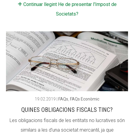
Continuar llegint He de presentar l’Impost de
Fundesplai als mitjans
Fundesplai als mitjans
Societats?
Xarxes socials
Xarxes socials
COL·LABORA
COL·LABORA
Fes voluntariat
Fes voluntariat
Fes un donatiu
Fes un donatiu
Treballa amb nosaltres
Treballa amb nosaltres
19.02.2019
|
FAQs
,
FAQs Econòmic
QUINES OBLIGACIONS FISCALS TINC?
Les obligacions fiscals de les entitats no lucratives són
similars a les d’una societat mercantil, ja que