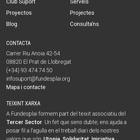
Club Suport
Serveis
Proyectos
Projectes
Blog
Consulta’ns
CONTACTA
Carrer Riu Anoia 42-54
08820 El Prat de Llobregat
(+34) 93 474 74 50
infosuport@fundesplai.org
Mapa i contacte
TEIXINT XARXA
A Fundesplai formem part del teixit associatiu del
Tercer Sector
. Un fet que sens dubte, ens ajuda a
posar fil a l'agulla en el treball diari dels nostres
valors que són:
Utopia, Solidaritat, Iniciativa,