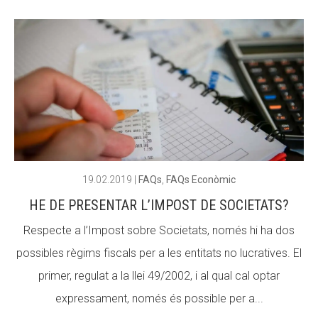
CONEIX FUNDESPLAI
CONEIX FUNDESPLAI
La Fundació
La Fundació
L'equip
L'equip
Missió i valors
Missió i valors
Els comptes clars
Els comptes clars
Memòria d'activitats
Memòria d'activitats
19.02.2019
|
FAQs
,
FAQs Econòmic
Proposta educativa
Proposta educativa
HE DE PRESENTAR L’IMPOST DE SOCIETATS?
ACTUALITAT
ACTUALITAT
Respecte a l’Impost sobre Societats, només hi ha dos
possibles règims fiscals per a les entitats no lucratives. El
Notícies
Notícies
primer, regulat a la llei 49/2002, i al qual cal optar
Butlletins
Butlletins
expressament, només és possible per a...
Diari de la Fundació
Diari de la Fundació