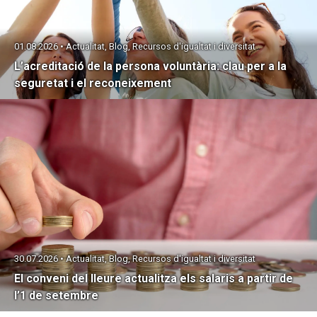
01.08.2026 • Actualitat, Blog, Recursos d'igualtat i diversitat
L’acreditació de la persona voluntària: clau per a la
seguretat i el reconeixement
30.07.2026 • Actualitat, Blog, Recursos d'igualtat i diversitat
El conveni del lleure actualitza els salaris a partir de
l’1 de setembre