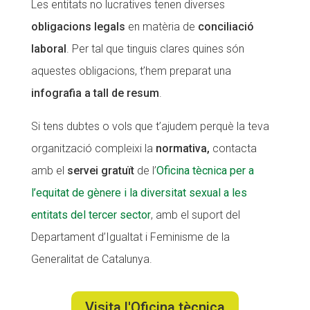
Les entitats no lucratives tenen diverses
CONEIX FUNDESPLAI
CONEIX FUNDESPLAI
obligacions legals
en matèria de
conciliació
laboral
. Per tal que tinguis clares quines són
La Fundació
La Fundació
aquestes obligacions, t’hem preparat una
L'equip
L'equip
infografia a tall de resum
.
Missió i valors
Missió i valors
Si tens dubtes o vols que t’ajudem perquè la teva
Els comptes clars
Els comptes clars
organització compleixi la
normativa,
contacta
Memòria d'activitats
Memòria d'activitats
amb el
servei gratuït
de l’
Oficina tècnica per a
Proposta educativa
Proposta educativa
l’equitat de gènere i la diversitat sexual a les
entitats del tercer sector
, amb el suport del
ACTUALITAT
ACTUALITAT
Departament d’Igualtat i Feminisme de la
Notícies
Notícies
Generalitat de Catalunya.
Butlletins
Butlletins
Visita l'Oficina tècnica
Diari de la Fundació
Diari de la Fundació