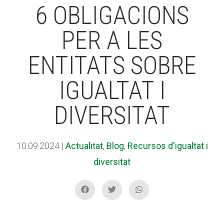
6 OBLIGACIONS
PER A LES
ACCIÓ SOCIAL I JOVES
ACCIÓ SOCIAL I JOVES
ENTITATS SOBRE
ESPLAIS
ESPLAIS
IGUALTAT I
DIVERSITAT
SUPORT TERCER SECTOR
SUPORT TERCER SECTOR
10.09.2024
|
Actualitat
,
Blog
,
Recursos d'igualtat i
diversitat