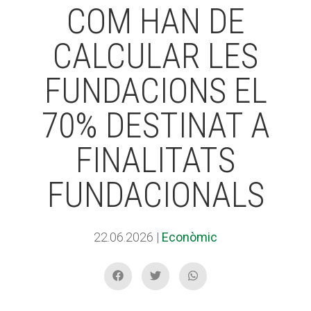
COM HAN DE
CALCULAR LES
ACCIÓ SOCIAL I JOVES
ACCIÓ SOCIAL I JOVES
FUNDACIONS EL
ESPLAIS
ESPLAIS
70% DESTINAT A
FINALITATS
SUPORT TERCER SECTOR
SUPORT TERCER SECTOR
FUNDACIONALS
22.06.2026
|
Econòmic