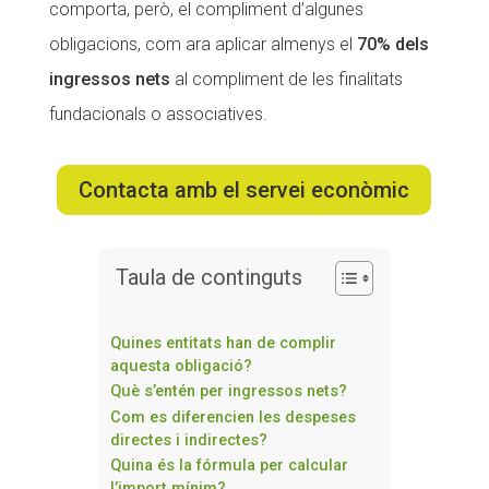
comporta, però, el compliment d’algunes
Fundesplai als mitjans
Fundesplai als mitjans
obligacions, com ara aplicar almenys el
70% dels
Xarxes socials
Xarxes socials
ingressos nets
al compliment de les finalitats
fundacionals o associatives.
COL·LABORA
COL·LABORA
Fes voluntariat
Fes voluntariat
Contacta amb el servei econòmic
Fes un donatiu
Fes un donatiu
Treballa amb nosaltres
Treballa amb nosaltres
Taula de continguts
Quines entitats han de complir
aquesta obligació?
Què s’entén per ingressos nets?
Com es diferencien les despeses
directes i indirectes?
Quina és la fórmula per calcular
l’import mínim?