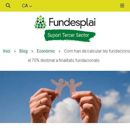
CA
ACTIVITATS D'ESTIU
ACTIVITATS D'ESTIU
Inici
»
Blog
»
Econòmic
»
Com han de calcular les fundacions
MÓN ESCOLAR
MÓN ESCOLAR
el 70% destinat a finalitats fundacionals
ALBERG CENTRE ESPLAI
ALBERG CENTRE ESPLAI
FORMACIÓ
FORMACIÓ
CASES DE COLÒNIES
CASES DE COLÒNIES