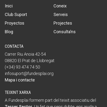
Inici
Coneix
Club Suport
Serveis
Proyectos
Projectes
Blog
Consulta’ns
CONTACTA
Carrer Riu Anoia 42-54
08820 El Prat de Llobregat
(+34) 93 474 74 50
infosuport@fundesplai.org
Mapa i contacte
TEIXINT XARXA
A Fundesplai formem part del teixit associatiu del
Tercer Sector
. Un fet que sens dubte, ens ajuda a