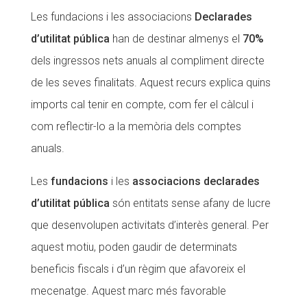
Les fundacions i les associacions
Declarades
CONEIX FUNDESPLAI
CONEIX FUNDESPLAI
d’utilitat pública
han de destinar almenys el
70%
La Fundació
La Fundació
dels ingressos nets anuals al compliment directe
L'equip
L'equip
de les seves finalitats. Aquest recurs explica quins
imports cal tenir en compte, com fer el càlcul i
Missió i valors
Missió i valors
com reflectir-lo a la memòria dels comptes
Els comptes clars
Els comptes clars
anuals.
Memòria d'activitats
Memòria d'activitats
Les
fundacions
i les
associacions declarades
Proposta educativa
Proposta educativa
d’utilitat pública
són entitats sense afany de lucre
ACTUALITAT
ACTUALITAT
que desenvolupen activitats d’interès general. Per
aquest motiu, poden gaudir de determinats
Notícies
Notícies
beneficis fiscals i d’un règim que afavoreix el
Butlletins
Butlletins
mecenatge. Aquest marc més favorable
Diari de la Fundació
Diari de la Fundació