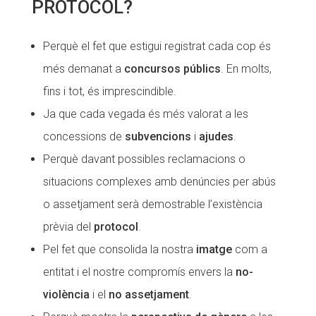
PROTOCOL?
Fundesplai als mitjans
Fundesplai als mitjans
Perquè el fet que estigui registrat cada cop és
Xarxes socials
Xarxes socials
més demanat a
concursos públics
. En molts,
COL·LABORA
COL·LABORA
fins i tot, és imprescindible.
Ja que cada vegada és més valorat a les
Fes voluntariat
Fes voluntariat
concessions de
subvencions
i
ajudes
.
Fes un donatiu
Fes un donatiu
Perquè davant possibles reclamacions o
Treballa amb nosaltres
Treballa amb nosaltres
situacions complexes amb denúncies per abús
o assetjament serà demostrable l’existència
prèvia del
protocol
.
Pel fet que consolida la nostra
imatge
com a
entitat i el nostre compromís envers la
no-
violència
i el
no assetjament
.