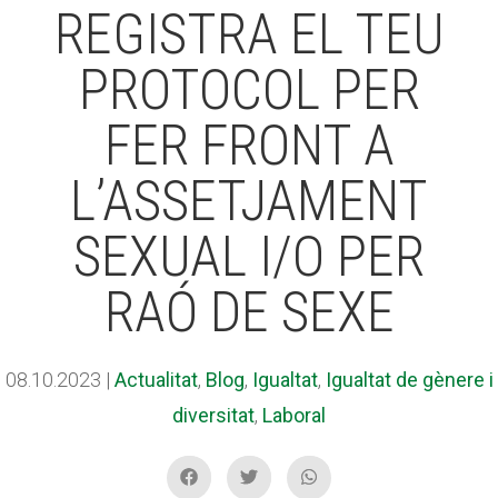
REGISTRA EL TEU
PROTOCOL PER
ACCIÓ SOCIAL I JOVES
ACCIÓ SOCIAL I JOVES
FER FRONT A
ESPLAIS
ESPLAIS
L’ASSETJAMENT
SEXUAL I/O PER
SUPORT TERCER SECTOR
SUPORT TERCER SECTOR
RAÓ DE SEXE
08.10.2023
|
Actualitat
,
Blog
,
Igualtat
,
Igualtat de gènere i
diversitat
,
Laboral