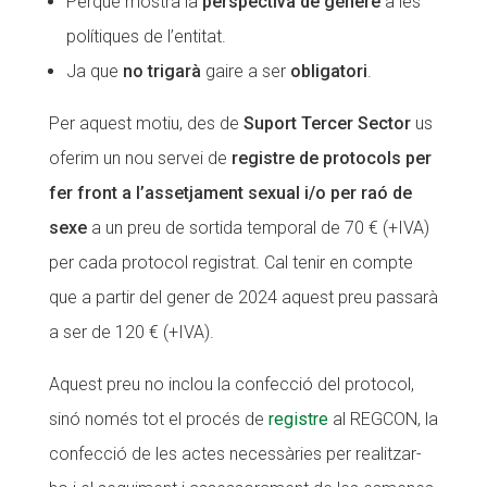
Perquè mostra la
perspectiva de gènere
a les
polítiques de l’entitat.
Ja que
no trigarà
gaire a ser
obligatori
.
Per aquest motiu, des de
Suport Tercer Sector
us
oferim un nou servei de
registre de protocols per
fer front a l’assetjament sexual i/o per raó de
sexe
a un preu de sortida temporal de 70 € (+IVA)
per cada protocol registrat. Cal tenir en compte
que a partir del gener de 2024 aquest preu passarà
a ser de 120 € (+IVA).
Aquest preu no inclou la confecció del protocol,
sinó només tot el procés de
registre
al REGCON, la
confecció de les actes necessàries per realitzar-