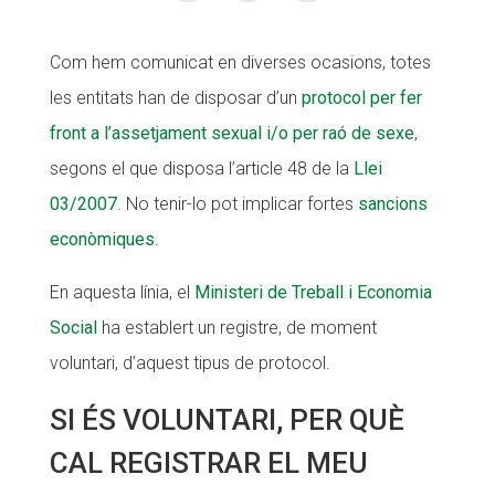
CONEIX FUNDESPLAI
CONEIX FUNDESPLAI
Com hem comunicat en diverses ocasions, totes
La Fundació
La Fundació
les entitats han de disposar d’un
protocol per fer
L'equip
L'equip
front a l’assetjament sexual i/o per raó de sexe
,
segons el que disposa l’article 48 de la
Llei
Missió i valors
Missió i valors
03/2007
. No tenir-lo pot implicar fortes
sancions
Els comptes clars
Els comptes clars
econòmiques
.
Memòria d'activitats
Memòria d'activitats
En aquesta línia, el
Ministeri de Treball i Economia
Proposta educativa
Proposta educativa
Social
ha establert un registre, de moment
ACTUALITAT
ACTUALITAT
voluntari, d’aquest tipus de protocol.
Notícies
Notícies
SI ÉS VOLUNTARI, PER QUÈ
Butlletins
Butlletins
CAL REGISTRAR EL MEU
Diari de la Fundació
Diari de la Fundació