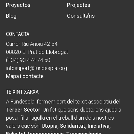
Proyectos
Projectes
Blog
Consulta’ns
CONTACTA
Carrer Riu Anoia 42-54
08820 El Prat de Llobregat
(+34) 93 474 74 50
infosuport@fundesplai.org
Mapa i contacte
TEIXINT XARXA
A Fundesplai formem part del teixit associatiu del
Tercer Sector
. Un fet que sens dubte, ens ajuda a
posar fil a l'agulla en el treball diari dels nostres
valors que són:
Utopia, Solidaritat, Iniciativa,
Felicitat, Independència, Transperència,