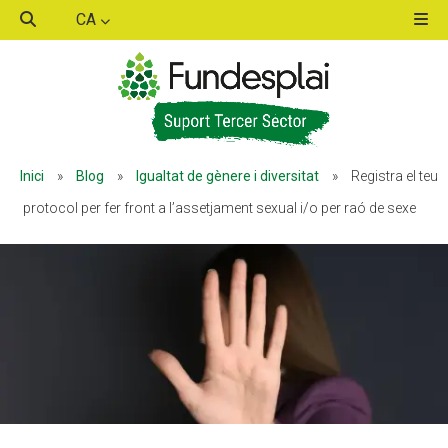
CA
ACTIVITATS D'ESTIU
ACTIVITATS D'ESTIU
Inici
»
Blog
»
Igualtat de gènere i diversitat
»
Registra el teu
MÓN ESCOLAR
MÓN ESCOLAR
protocol per fer front a l’assetjament sexual i/o per raó de sexe
ALBERG CENTRE ESPLAI
ALBERG CENTRE ESPLAI
FORMACIÓ
FORMACIÓ
CASES DE COLÒNIES
CASES DE COLÒNIES