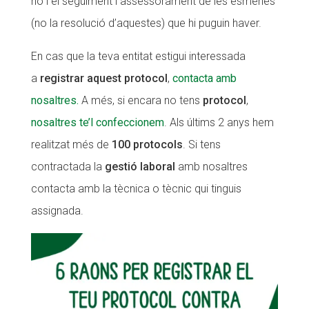
ho i el seguiment i assessorament de les esmenes
(no la resolució d’aquestes) que hi puguin haver.
En cas que la teva entitat estigui interessada
a
registrar aquest protocol
,
contacta amb
nosaltres.
A més, si encara no tens
protocol
,
nosaltres te’l confeccionem
. Als últims 2 anys hem
realitzat més de
100 protocols
. Si tens
contractada la
gestió laboral
amb nosaltres
contacta amb la tècnica o tècnic qui tinguis
assignada.