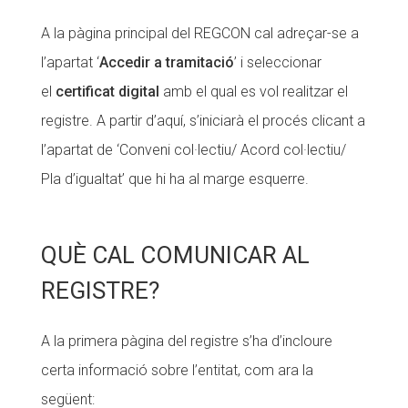
Fundesplai als mitjans
Fundesplai als mitjans
A la pàgina principal del REGCON cal adreçar-se a
l’apartat ‘
Accedir a tramitació
’ i seleccionar
Xarxes socials
Xarxes socials
el
certificat digital
amb el qual es vol realitzar el
COL·LABORA
COL·LABORA
registre. A partir d’aquí, s’iniciarà el procés clicant a
l’apartat de ‘Conveni col·lectiu/ Acord col·lectiu/
Fes voluntariat
Fes voluntariat
Pla d’igualtat’ que hi ha al marge esquerre.
Fes un donatiu
Fes un donatiu
Treballa amb nosaltres
Treballa amb nosaltres
QUÈ CAL COMUNICAR AL
REGISTRE?
A la primera pàgina del registre s’ha d’incloure
certa informació sobre l’entitat, com ara la
següent: