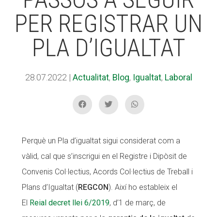
PER REGISTRAR UN
ACCIÓ SOCIAL I JOVES
ACCIÓ SOCIAL I JOVES
PLA D’IGUALTAT
ESPLAIS
ESPLAIS
28.07.2022
|
Actualitat
,
Blog
,
Igualtat
,
Laboral
SUPORT TERCER SECTOR
SUPORT TERCER SECTOR
Perquè un Pla d’igualtat sigui considerat com a
vàlid, cal que s’inscrigui en el Registre i Dipòsit de
Convenis Col·lectius, Acords Col·lectius de Treball i
Plans d’Igualtat (
REGCON
). Així ho estableix el
El
Reial decret llei 6/2019
, d’1 de març, de