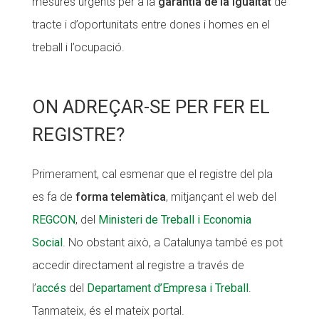
mesures urgents per a la
garantia de la igualtat
de
CONEIX FUNDESPLAI
CONEIX FUNDESPLAI
tracte i d’oportunitats entre dones i homes en el
treball i l’ocupació.
La Fundació
La Fundació
L'equip
L'equip
ON ADREÇAR-SE PER FER EL
Missió i valors
Missió i valors
REGISTRE?
Els comptes clars
Els comptes clars
Memòria d'activitats
Memòria d'activitats
Primerament, cal esmenar que el registre del pla
Proposta educativa
Proposta educativa
es fa de
forma telemàtica
, mitjançant el web del
REGCON
, del
Ministeri de Treball i Economia
ACTUALITAT
ACTUALITAT
Social
. No obstant això, a Catalunya també es pot
Notícies
Notícies
accedir directament al registre a través de
l’
accés
del
Departament d’Empresa i Treball
.
Butlletins
Butlletins
Tanmateix, és el mateix portal.
Diari de la Fundació
Diari de la Fundació