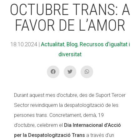
OCTUBRE TRANS: A
FAVOR DE L’AMOR
ACCIÓ SOCIAL I JOVES
ACCIÓ SOCIAL I JOVES
18.10.2024
|
Actualitat
,
Blog
,
Recursos d'igualtat i
ESPLAIS
ESPLAIS
diversitat
SUPORT TERCER SECTOR
SUPORT TERCER SECTOR
Durant aquest mes d’octubre, des de Suport Tercer
Sector reivindiquem la despatologització de les
persones trans. Concretament, demà, 19
d’octubre, celebrem el
Dia Internacional d’Acció
per la Despatologització Trans
a través d’un