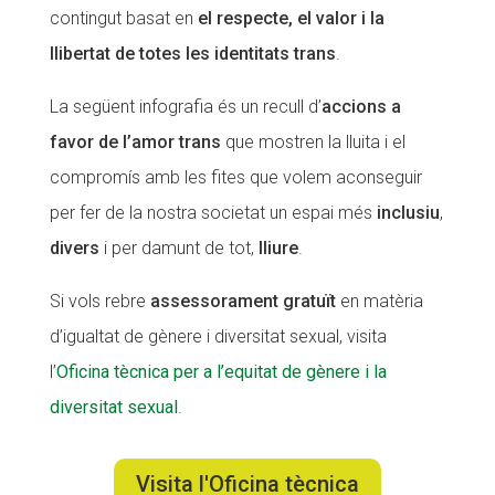
contingut basat en
el respecte, el valor i la
CONEIX FUNDESPLAI
CONEIX FUNDESPLAI
llibertat de totes les identitats trans
.
La Fundació
La Fundació
La següent infografia és un recull d’
accions a
L'equip
L'equip
favor de l’amor trans
que mostren la lluita i el
Missió i valors
Missió i valors
compromís amb les fites que volem aconseguir
per fer de la nostra societat un espai més
inclusiu
,
Els comptes clars
Els comptes clars
divers
i per damunt de tot,
lliure
.
Memòria d'activitats
Memòria d'activitats
Proposta educativa
Proposta educativa
Si vols rebre
assessorament gratuït
en matèria
d’igualtat de gènere i diversitat sexual, visita
ACTUALITAT
ACTUALITAT
l’
Oficina tècnica per a l’equitat de gènere i la
Notícies
Notícies
diversitat sexual
.
Butlletins
Butlletins
Visita l'Oficina tècnica
Diari de la Fundació
Diari de la Fundació