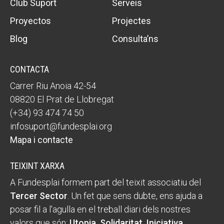
Club Suport
Serveis
Proyectos
Projectes
Blog
Consulta’ns
CONTACTA
Carrer Riu Anoia 42-54
08820 El Prat de Llobregat
(+34) 93 474 74 50
infosuport@fundesplai.org
Mapa i contacte
TEIXINT XARXA
A Fundesplai formem part del teixit associatiu del
Tercer Sector
. Un fet que sens dubte, ens ajuda a
posar fil a l'agulla en el treball diari dels nostres
valors que són:
Utopia, Solidaritat, Iniciativa,